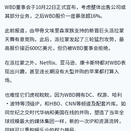
WBD董事会于10月22日正式宣布，考虑整体出售公司或
其部分业务，之后WBD股价一度暴涨超16%。
此前报道，由甲骨文埃里森家族支持的新晋巨头派拉蒙
天舞有意竞购。此后，派拉蒙发起了三轮猛烈攻势，最
高报价接近600亿美元，但仍被WBD董事会拒绝。
在派拉蒙之外，Netflix、亚马逊、康卡斯特都对WBD表
现出兴趣，甚至连长期没有大型并购的苹果都打算入
场。
也难怪它们虎视眈眈，因为WBD拥有DC、权游、哈利
·波特等顶级IP，和HBO、CNN等频道及配套片库。如
同世纪之交时代华纳和美国在线的并购，塑造了当年全
球规模最大的媒体集团一样，新的一次IP和资源流转，
同样可以重构娱乐业的权力格局。