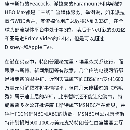
康卡斯特的Peacock、派拉蒙的Paramount+和华纳的
HBO Max都是“三线”流媒体服务。举例说，如果派拉
蒙与WBD合并，其流媒体用户总数将达到2.03亿，在全
球头部流媒体平台中处于第3位，落后于Netflix的3.02亿
和亚马逊Prime Video的2.4亿，但是可以超过
Disney+和Apple TV+。
在潜在买家中，特朗普跟老拉里·埃里森关系还行，而
跟康卡斯特、新闻集团等有敌意。几个传统电视网络都
是特朗普的眼中钉，近期天舞旗下的CBS向他支付1600
万美元和解费才将事情摆平，但前几天停播过的《鸡毛
秀》属于迪士尼的ABC，此事暂时还不能让他消气。特
朗普曾多次公开批评康卡斯特旗下MSNBC存在偏见，并
呼吁FCC吊销NBC和ABC的执照。MSNBC母公司康卡斯
特计划捐赠500-1000万美元支持特朗普在白宫建宴会厅