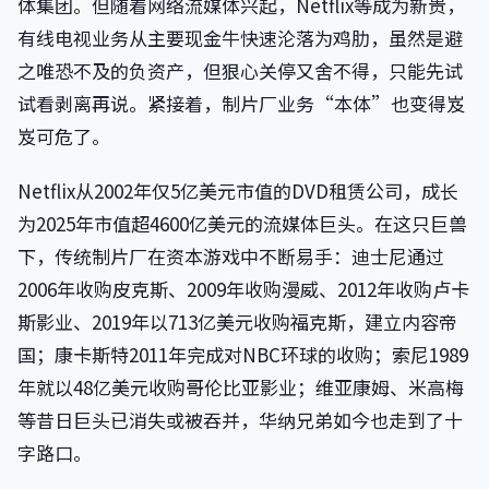
体集团。但随着网络流媒体兴起，Netflix等成为新贵，
有线电视业务从主要现金牛快速沦落为鸡肋，虽然是避
之唯恐不及的负资产，但狠心关停又舍不得，只能先试
试看剥离再说。紧接着，制片厂业务“本体”也变得岌
岌可危了。
Netflix从2002年仅5亿美元市值的DVD租赁公司，成长
为2025年市值超4600亿美元的流媒体巨头。在这只巨兽
下，传统制片厂在资本游戏中不断易手：迪士尼通过
2006年收购皮克斯、2009年收购漫威、2012年收购卢卡
斯影业、2019年以713亿美元收购福克斯，建立内容帝
国；康卡斯特2011年完成对NBC环球的收购；索尼1989
年就以48亿美元收购哥伦比亚影业；维亚康姆、米高梅
等昔日巨头已消失或被吞并，华纳兄弟如今也走到了十
字路口。