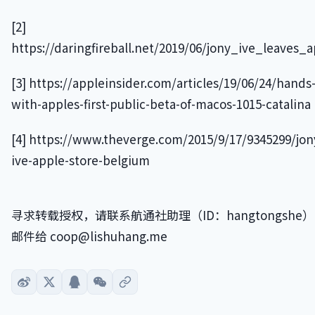
[2]
https://daringfireball.net/2019/06/jony_ive_leaves_
[3] https://appleinsider.com/articles/19/06/24/hands
with-apples-first-public-beta-of-macos-1015-catalina
[4] https://www.theverge.com/2015/9/17/9345299/jon
ive-apple-store-belgium
寻求转载授权，请联系航通社助理（ID：hangtongshe
邮件给 coop@lishuhang.me