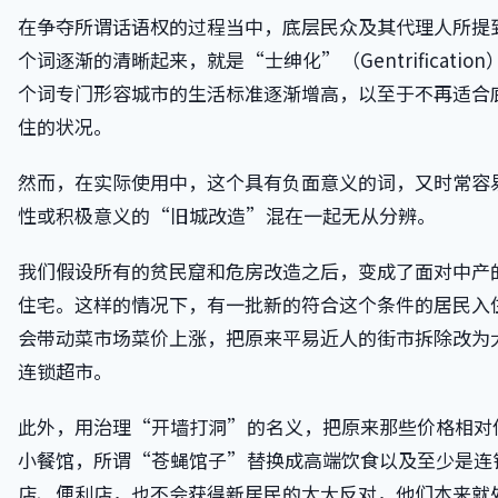
在争夺所谓话语权的过程当中，底层民众及其代理人所提
个词逐渐的清晰起来，就是“士绅化”（Gentrification
个词专门形容城市的生活标准逐渐增高，以至于不再适合
住的状况。
然而，在实际使用中，这个具有负面意义的词，又时常容
性或积极意义的“旧城改造”混在一起无从分辨。
我们假设所有的贫民窟和危房改造之后，变成了面对中产
住宅。这样的情况下，有一批新的符合这个条件的居民入
会带动菜市场菜价上涨，把原来平易近人的街市拆除改为
连锁超市。
此外，用治理“开墙打洞”的名义，把原来那些价格相对
小餐馆，所谓“苍蝇馆子”替换成高端饮食以及至少是连
店、便利店，也不会获得新居民的太大反对，他们本来就