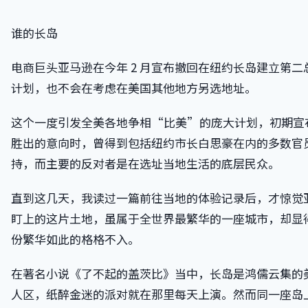
谁的长岛
电商巨头亚马逊在今年 2 月宣布撤回在纽约长岛建立第二
计划，也不会在考虑在美国其他地方另选地址。
这个一度引发全美各地争相“比美”的庞大计划，初期宣
胜出的意向时，曾得到包括纽约市长白思豪在内的多数官
持，而主要的反对者是在选址当地生活的底层民众。
直到这几天，我读过一篇前往当地的体验记录后，才惊觉
盯上的这片土地，虽属于全世界最繁华的一座城市，却显
份繁华如此的格格不入。
在著名小说《了不起的盖茨比》当中，长岛是鸿儒云集的
人区，纸醉金迷的派对就在那里每天上演。然而同一座岛