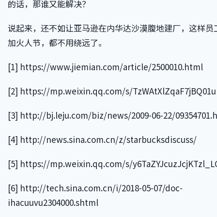
的话，那谁又能解决？
说起来，还不如让亚马逊在内华达沙漠腹地建厂，这样员
加火人节，都不用绕远了。
[1] https://www.jiemian.com/article/2500010.html
[2] https://mp.weixin.qq.com/s/TzWAtXlZqaF7jBQ01
[3] http://bj.leju.com/biz/news/2009-06-22/09354701.
[4] http://news.sina.com.cn/z/starbucksdiscuss/
[5] https://mp.weixin.qq.com/s/y6TaZYJcuzJcjKTzl_L
[6] http://tech.sina.com.cn/i/2018-05-07/doc-
ihacuuvu2304000.shtml