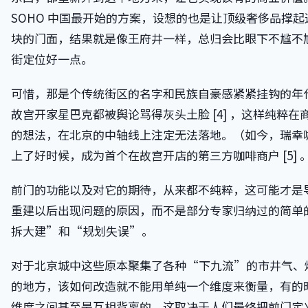
SOHO 中国最开始的方案，设想的也是让顶级奢侈品撑起
块的门面，结果就是像王府井一样，总归会比眼下不尴不
街定位好一点。
可惜，那是个传统街区的名字和民族自豪感紧紧挂钩的年
故宫开家星巴克都被舆论骂得灰头土脸 [4] ，这样纯粹在
的想法，在北京的中轴线上注定无法落地。（如今，瑞幸
上了好时候，成为首个在故宫开店的第三方咖啡商户 [5] 
前门的功能以及对它的期待，从来都不纯粹，这可能才是
重建以后出现问题的原因，而不是部分专家归纳过的简单
拆大建”和“规划失误”。
对于北京城中这些原本聚集了各种“下九流”的市井气、
的地方，该如何改造就不能用单纯一个维度来衡量，有的
维度之间甚至是互相背离的。这取决于人们最终把前门定