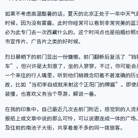
如果不考虑高温酷暑的话，夏天的北京正处于一年中天气
时候，因为没有雾霾。此时你经常可以看到非常完美的蓝
必为此专门去一次西藏什么的。这个时间点也是拍婚纱照
市宣传片、广告片之类的好时候。
烈日暴晒下的前门显出一份慵懒。前门翻新后复活了“铛
车”，但兴许是太刻意了，坐的人寥寥。不过，你可能会
一个来往的行人嘴里，听到他们稍微念叨着不甚准确的历
故，比如“当初李自成就来射这个正阳门的牌匾”。即使
装懂，也喜欢义务当个导游，解说一番。
在我的印象中，自己最近几次去前门附近，感觉到的人流
报纸上或文章中说的那么可怜，可以说跟连成一体的广场
及往前的南池子大街，共享着差不多的同一拨旅客。