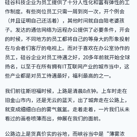
硅谷科技企业为员工提供了十分人性化和富有弹性的工
作制度。有些岗位员工只需一周到岗一次，开个例会
（并且证明自己还活着），其他时间就自由陪老婆孩
子。发达的通信网络为远程办公提供了必要条件，开会
的时候，不同地方的员工都将自己的等身大的形象投射
在与会者们客厅的电视上。而对于喜欢在办公室协作的
员工，硅谷企业对员工待遇之好，20多年前就开始全球
扬名，以至于在所有拥有IT互联网产业的城市当中，这
些产业都是对员工待遇最好，福利最高的之一。
我们前往斯坦福时候，上路是清晨8点钟。上车时走在
旧金山市内，还是无云的蓝天，出了城奔走在公路上，
就变成细细白白的雾气氤氲。走着走着，一片我们从未
看过的画卷喷薄而出，伸展在我们的面前。
公路边上是货真价实的谷地，而峡谷当中是“薄雾浓