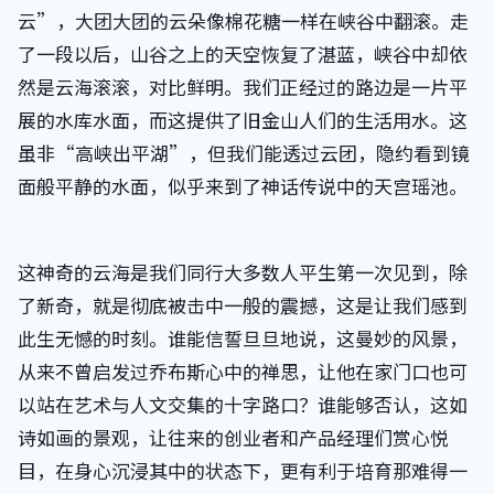
云”，大团大团的云朵像棉花糖一样在峡谷中翻滚。走
了一段以后，山谷之上的天空恢复了湛蓝，峡谷中却依
然是云海滚滚，对比鲜明。我们正经过的路边是一片平
展的水库水面，而这提供了旧金山人们的生活用水。这
虽非“高峡出平湖”，但我们能透过云团，隐约看到镜
面般平静的水面，似乎来到了神话传说中的天宫瑶池。
这神奇的云海是我们同行大多数人平生第一次见到，除
了新奇，就是彻底被击中一般的震撼，这是让我们感到
此生无憾的时刻。谁能信誓旦旦地说，这曼妙的风景，
从来不曾启发过乔布斯心中的禅思，让他在家门口也可
以站在艺术与人文交集的十字路口？谁能够否认，这如
诗如画的景观，让往来的创业者和产品经理们赏心悦
目，在身心沉浸其中的状态下，更有利于培育那难得一