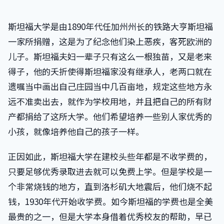
斯坦福大学是由1890年代任加州州长的铁路大亨斯坦福
一家所捐赠，这是为了纪念他们染上恶疾，客死欧洲的
儿子。斯坦福夫妇一辈子只有这么一根独苗，又是老来
得子，他的夭折使得斯坦福家没有继承人，老两口就在
遗嘱当中画出自己庄园当中几百亩地，规定这些地方永
远不准卖出去，就作为学校用地，并且把自己的所有财
产都捐给了这所大学。他们希望培养一些别人家优秀的
小孩，就像培养他自己的孩子一样。
正因如此，斯坦福大学在建校头些年都是不收学费的，
只要足够优秀录取进去就可以免费上学。但是学校是一
个非常烧钱的地方，直到洛杉矶大地震后，他们烧不起
钱，1930年代开始收学费。如今斯坦福的学费也是全美
最贵的之一，但是大学本身借着优秀校友的帮助，早已