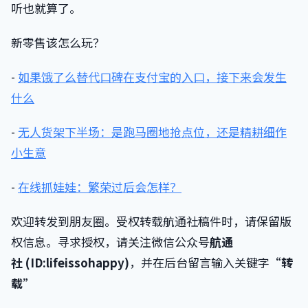
听也就算了。
新零售该怎么玩？
-
如果饿了么替代口碑在支付宝的入口，接下来会发生
什么
-
无人货架下半场：是跑马圈地抢点位，还是精耕细作
小生意
-
在线抓娃娃：繁荣过后会怎样？
欢迎转发到朋友圈。受权转载航通社稿件时，请保留版
权信息。寻求授权，请关注微信公众号
航通
社 (ID:lifeissohappy)
，并在后台留言输入关键字
“
转
载
”