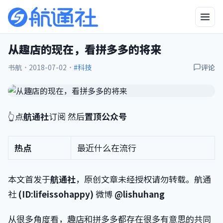
从趣店的现在，看拼多多的将来
书航
·
2018-07-02
·
#科技
评论
👆点
航通社
订阅 然后
置顶公众号
热点
最近什么在流行
本文首发于
航通社
，原创文章未经授权请勿转载。航通
社
(ID:lifeissohappy)
微博
@lishuhang
从很多角度看，趣店和拼多多都存在很多有意思的共同