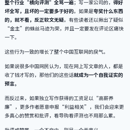
整个行业“横向评测”全骂一遍
；写一家公司的，
得好
坏全写，且坏的一定要多于好的
。如果是
夸奖什么东西
的，就不看，反正软文无疑
。有些读者还以揪出了疑似
“金主”的蛛丝马迹为荣，并且一定要发在评论区痛快
一下。
这些行为一致的增长了整个中国互联网的戾气。
如果说很多中国网民认为，现在网上写文章的人，都是
收了钱才写的，那他们的这些话
就成为一个自我证实的
预言
。
而反过来，如果独立写作获得的工资足以“高薪养
廉”，更多作者愿意申报“利益相关”，我们会迎来更
多真心的赞赏和批评，看导购看评测也不用那么累。
批评或赞赏，一个不自由，则另一个无意义。