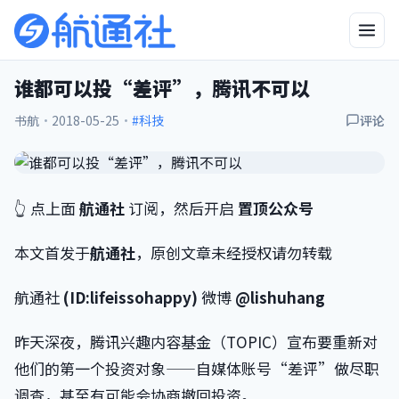
谁都可以投“差评”，腾讯不可以
书航
·
2018-05-25
·
#科技
评论
👆 点上面
航通社
订阅，然后开启
置顶公众号
本文首发于
航通社
，原创文章未经授权请勿转载
航通社
(ID:lifeissohappy)
微博
@lishuhang
昨天深夜，腾讯兴趣内容基金（TOPIC）宣布要重新对
他们的第一个投资对象——自媒体账号“差评”做尽职
调查，甚至有可能会协商撤回投资。