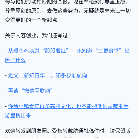
得与他们劳动相匹配的回报。现在严格执行尊重正版、
尊重原创的原则，去做这些努力，无疑就是未来让一切
变得更好的一个新起点。
关于内容创业，我们还写过：
-
从暖心鸡汤到“股股殷红”，鬼知道“二更食堂”经
历了什么
-
定义“新知青年”，知乎校准航向
-
再谈“微信互联网”
-
你给小镇青年再多高雅文化，也不能把他们从喊麦手
游里拽出来
欢迎转发到朋友圈。受权转载航通社稿件时，请保留版