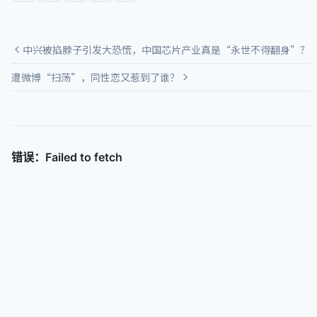
中兴被掐脖子引发大恐慌，中国芯片产业真是“永世不得翻身”？
遭微博“扫荡”，同性恋又惹到了谁？