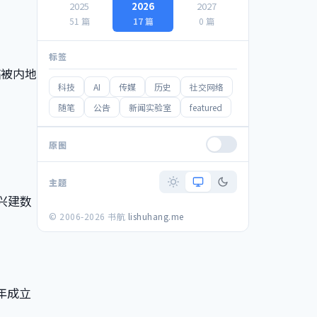
2025
2026
2027
51 篇
17 篇
0 篇
标签
临被内地
科技
AI
传媒
历史
社交网络
随笔
公告
新闻实验室
featured
原图
主题
举兴建数
© 2006-2026 书航
lishuhang.me
年成立