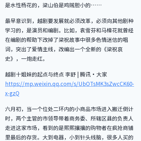
是水性杨花的，梁山伯是鸡贼胆小的……
最早意识到，越剧要发展就必须改革，必须向其他剧种
学习的，是演员和编剧。比如，袁雪芬和马樟花就曾经
在编剧的帮助下改掉了梁祝故事中很多色情迷信的唱
词，突出了爱情主线，改编出一个全新的《梁祝哀
史》，一炮走红。
越剧十姐妹的起点与终点 李舒 | 腾讯·大家
https://mp.weixin.qq.com/s/UbOTsMK3sZwcCK60-
x-gzQ
六月初，当一个位处二环内的小商品市场进入搬迁倒计
时，两个主管的市领导带着商务委、所辖区县的负责人
走进这家市场，看到的是熙熙攘攘的购物者在疯抢商铺
里最后的存货。大到电器，小到针头线脑，很多人买的