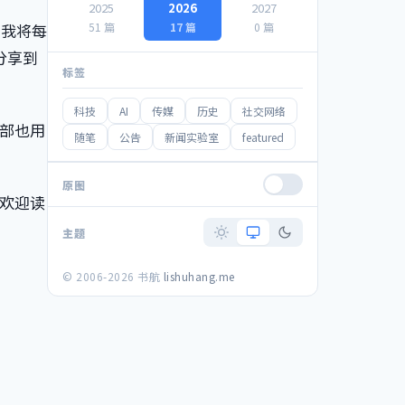
2025
2026
2027
，我将每
51 篇
17 篇
0 篇
分享到
标签
科技
AI
传媒
历史
社交网络
部也用
随笔
公告
新闻实验室
featured
原图
欢迎读
主题
© 2006-2026 书航
lishuhang.me