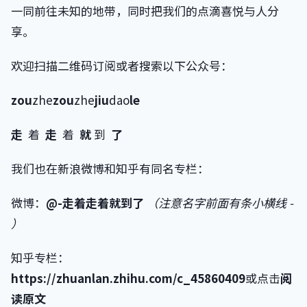
一同前往未知的地带，同时把我们的点滴喜悦与人分
享。
欢迎扫描二维码订阅或者搜索以下公众号：
zou
zhe
zou
zhe
jiu
dao
le
走
着
走
着
就
到
了
我们也在新浪微博和知乎有同名专栏：
微博：
@-走着走着就到了
（注意名字前面有条小横线 -
）
知乎专栏：
https://zhuanlan.zhihu.com/c_45860409
或点击
阅
读原文