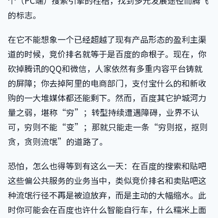
个（PC端）搜索引擎的桎梏，找到多元发展途径而腾飞
的标志。
在它不能想象一个已经超越了现有产品形态的盈利主渠
道的时候，竞价排名就等于是百度的命根子。现在，你
砍掉腾讯的QQ和微信，人家依然有多重内容平台铸就
的屏障；你去掉阿里的电商部门，支付宝什么的和新收
购的一大堆媒体都还能剩下。然而，百度其它护城河力
量之弱，堪称“穷”；转型持续遭遇障碍，业界不认
可，穷则不能“变”；那就只能走一条“穷则抠，抠则
贪，贪则流氓”的道路了。
恐怕，怎么也得等到有这么一天：在百度的搜索和贴吧
这些偏公共服务的业务当中，类似竞价排名和卖贴吧这
种流氓行径不再是被迫放弃，而是主动的大幅缩水。此
时你可能会在百度也许什么智能自行车，什么糯米上面