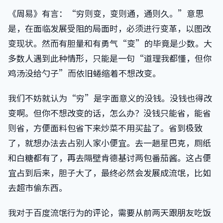
《周易》有言：“穷则变，变则通，通则久。”意思
是，在面临发展受阻的局面时，必须进行变革，以图改
变现状。然而有胆量和有勇气“变”的毕竟是少数。大
多数人遇到此种情形，只能是一句“道理我都懂，但你
鸡汤没给勺子”而依旧蜷缩着不想改变。
我们不妨就认为“穷”是字面意义的没钱。没钱也得改
变啊。但你不想改变的话，怎么办？没钱只能省，能省
则省，方便面料包省下来炒菜不用买盐了。省到极致
了，就想办法去占别人家小便宜。去一趟星巴克，厕纸
和白糖都有了，再去隔壁肯德基讨两包番茄酱。这占便
宜占到后来，胆子大了，最终必然会发展成流氓，比如
去超市偷东西。
我对于百度流氓行为的评论，需要从前两天跟朋友吃饭