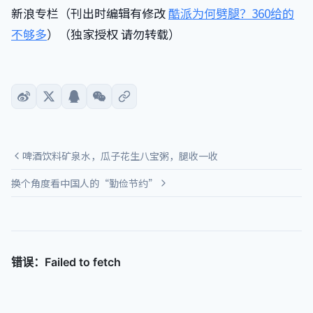
新浪专栏（刊出时编辑有修改
酷派为何劈腿？360给的
不够多
）（独家授权 请勿转载）
啤酒饮料矿泉水，瓜子花生八宝粥，腿收一收
换个角度看中国人的“勤俭节约”