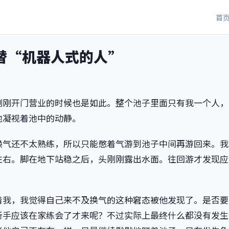
首
替“机器人式的人”
钟刚刚开门营业的时候也是如此。整个池子里面只有我一个人
地凝视着池中的动静。
换气还不太熟练，所以只能憋着气游到池子中间再游回来。我
7 左右。脚在地下站稳之后，头刚刚露出水面。往回游才发现
着我，我觉得自己来不及换气的这种窘态被他发现了。是否要
新手应该在家练会了才来呢？不过实际上最终什么都没有发生