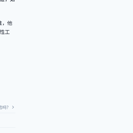
准，他
性工
信吗？