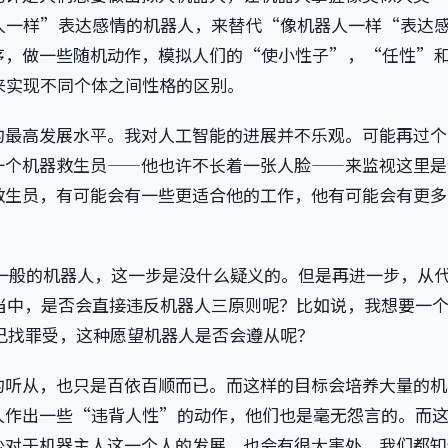
人一样”表达感情的机器人，来替代“像机器人一样“表达
序，做一些随机动作，模拟人们的“使小性子”，“任性”
来实现不同个体之间性格的区别。
的最高发展水平。我对人工智能的进展并不乐观。可能再过个
一个机器救生员——他也许不长着一张人脸——来监视这里是
救生员，有可能会有一些更适合他的工作，他有可能会有更多
一般的机器人，这一步是没什么疑义的。但是再进一步，从
当中，是否会直接违反机器人三原则呢？比如说，我想要一
己找罪受，这种愿望机器人是否会遵从呢？
的听从，也只是百依百顺而已。而这样的目标会培养大量的机
人作出一些“违背人性”的动作，他们也是毫无怨言的。而
少对于机器主人这一个人的发展，也会有很大害处。我们都知