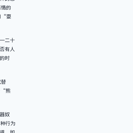
感情的
和“耍
一二十
否有人
的时
代替
个“熊
器奴
这种行为
道，如