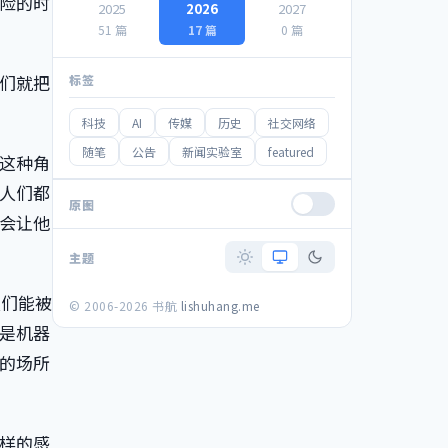
险的时
2025
2026
2027
51 篇
17 篇
0 篇
们就把
标签
科技
AI
传媒
历史
社交网络
随笔
公告
新闻实验室
featured
这种角
人们都
原图
会让他
主题
人们能被
© 2006-2026 书航
lishuhang.me
是机器
的场所
样的感