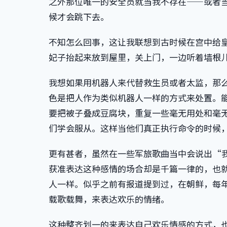
之外那位唯一的安全员就当我不存在——或者
候才会跳下去。
不知怎么回事，这让我联想到古时候在宫中给
妃子抬起来放到屋里，关上门，一边听着墙根
我想如果用机器人来代替救生员或者太监，那
色是把人作为类似机器人一样的方式来处置。
要把被子叠成豆腐块，重复一些毫无用处和毫
们学会服从。这样当他们真正执行命令的时候
更有甚者，虽然在一些军旅歌曲当中会说出“
获准表达这种感情的场合却是千篇一律的，也
人一样。似乎之前有报道提到过，在朝鲜，每
载歌载舞，来表达欢乐的情绪。
这种整齐划一的来表达自己欢乐情感的方式，