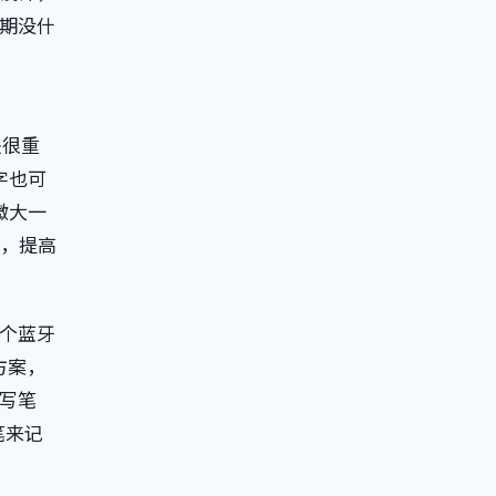
期没什
是很重
字也可
微大一
别，提高
个蓝牙
方案，
写笔
笔来记