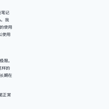
能笔记
%。我
的使用
以使用
到极限。
这样的
长期在
承诺正常