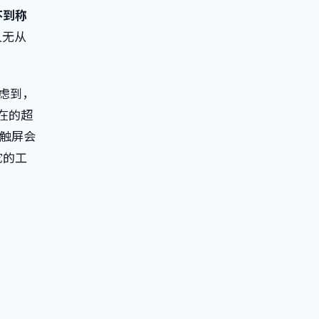
不到称
人无从
考虑到，
在的超
触屏会
它的工