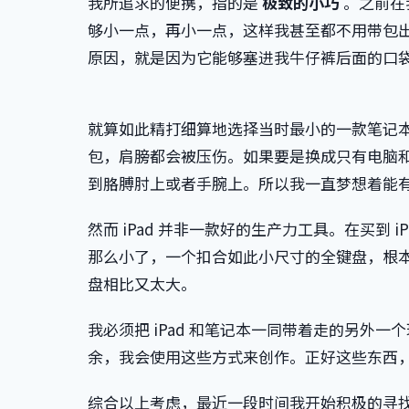
我所追求的便携，指的是
极致的小巧
。之前在我
够小一点，再小一点，这样我甚至都不用带包出去。在 
原因，就是因为它能够塞进我牛仔裤后面的口
就算如此精打细算地选择当时最小的一款笔记
包，肩膀都会被压伤。如果要是换成只有电脑
到胳膊肘上或者手腕上。所以我一直梦想着能
然而 iPad 并非一款好的生产力工具。在买到 
那么小了，一个扣合如此小尺寸的全键盘，根
盘相比又太大。
我必须把 iPad 和笔记本一同带着走的另外一个
余，我会使用这些方式来创作。正好这些东西
综合以上考虑，最近一段时间我开始积极的寻