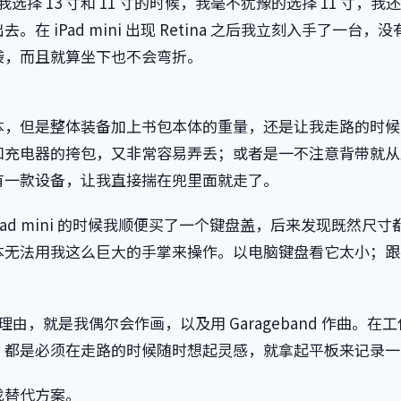
选择 13 寸和 11 寸的时候，我毫不犹豫的选择 11 寸，我
iPad mini 出现 Retina 之后我立刻入手了一台，没
袋，而且就算坐下也不会弯折。
本，但是整体装备加上书包本体的重量，还是让我走路的时候
和充电器的挎包，又非常容易弄丢；或者是一不注意背带就从
有一款设备，让我直接揣在兜里面就走了。
iPad mini 的时候我顺便买了一个键盘盖，后来发现既然尺寸
本无法用我这么巨大的手掌来操作。以电脑键盘看它太小；跟
理由，就是我偶尔会作画，以及用 Garageband 作曲。在
，都是必须在走路的时候随时想起灵感，就拿起平板来记录一
找替代方案。