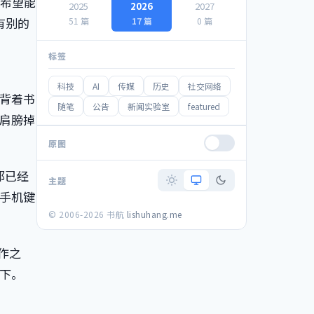
还希望能
2025
2026
2027
有别的
51 篇
17 篇
0 篇
标签
科技
AI
传媒
历史
社交网络
背着书
随笔
公告
新闻实验室
featured
肩膀掉
原图
都已经
主题
手机键
© 2006-2026 书航
lishuhang.me
工作之
下。