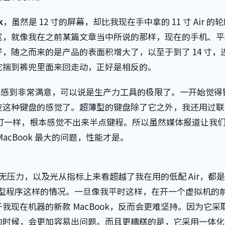
k
，虽然是 12 寸的屏幕，却比我现在手中拿的 11 寸 Air 的
宽，就像我在之前某篇文章当中所说的那样，现在的手机、平
，随之而来的是产品的表面积增大了，以至于到了 14 寸，
它揣到裤兜里面来回走动，正好是相反的。
都让我感到非常满意，可以说是生产力工具的极限了。一开始觉得
应这种键盘的感觉了。超薄型的键盘除了它之外，我还用过联
上敲打一样，根本感觉不出来半点键程。所以虽然媒体报道让我
cBook 最大的问题，性能才是。
毫无压力，以及光从指标上来看超越了我在用的低配 Air，都
行大型程序这样的情况。一旦像我平时这样，在开一个虚拟机的
现在机器的新款 MacBook，反而会更难坚持。因为它采
的时候，会更加容易出问题。而且更糟糕的是，它采用一体化