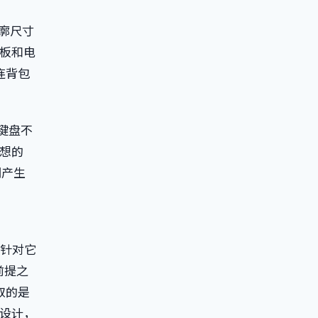
轮廓尺寸
板和电
连背包
键盘不
想的
们产生
是针对它
前提之
取的是
设计，