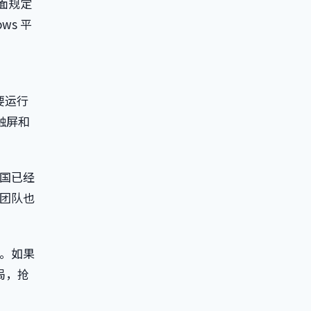
界面规定
ws 平
果要运行
触屏和
国已经
国团队也
。如果
局，抢