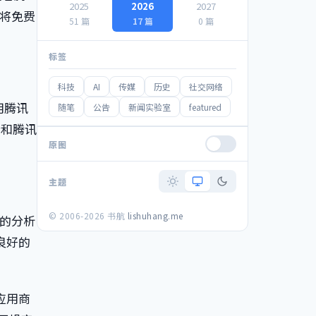
2025
2026
2027
将免费
51 篇
17 篇
0 篇
标签
科技
AI
传媒
历史
社交网络
用腾讯
随笔
公告
新闻实验室
featured
士和腾讯
原图
主题
© 2006-2026 书航
lishuhang.me
 的分析
上良好的
 应用商