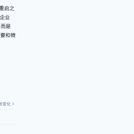
但重启之
企业
，而是
需要和微
新变化