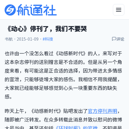
《动心》停刊了，我们不要哭
书航
·
2015-01-09
·
#科技
评论
也许由一个没怎么看过《动感新时代》的人，来写对于
这本杂志停刊的送别赠言是不合适的。但是从另一个角
度来看，有可能这是正合适的选择，因为带进太多情感
的宣泄，只能够徒增大家的感伤。我相信不用我提醒，
大家就已经能够足够感觉到心头一块重要东西的缺失
感。
昨天上午，《动感新时代》贴吧发出了
官方停刊声明
，
随即被广泛转发。在众多转载此消息并致以慰问的微博
大号当中，甚至还包括
《环球时报》的官微
。不知道是