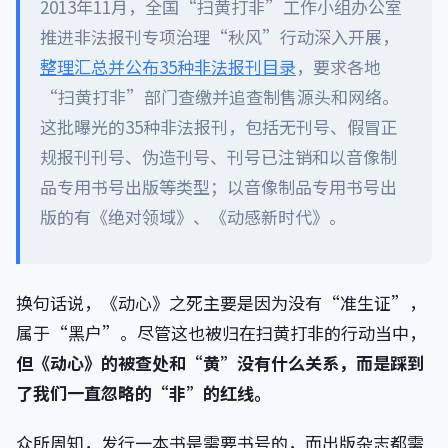
2013年11月，全国“扫黄打非”工作小组办公室
推进非法报刊专项治理“秋风”行动深入开展，
整理汇总并公布35种非法报刊目录
，要求各地
“扫黄打非”部门查缴并追查制售源头和网络。
这批曝光的35种非法报刊，包括无刊号、假冒正
规报刊刊号、伪造刊号、刊号已注销和以音像制
品专用书号出版等类型；以音像制品专用书号出
版的有《绝对领域》、《动感新时代》。
换句话说，《动心》之死主要是因为没有“准生证”，
属于“黑户”。尽管这也被归在扫黄打非的行动当中，
但《动心》的被查处和“黄”没有什么关系，而是踩到
了我们一直忽略的“非”的红线。
众所周知，发行一本书是需要书号的，而出版杂志都需