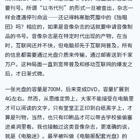
要刊号。所谓“以书代刊”的形式一旦被查出，杂志一
样会遭遇停刊命运——还记得韩寒胎死腹中的《独唱
团》吗？相应的，如果是音像杂志的话就要申请音像制
品的书号。音像杂志是在特定时代出现的产物，在当
时，互联网还并不快，但电脑却先于互联网普及，所有
的信息都需要通过光盘介质来传输，通过邮寄送到千家
万户。这种局面一直到宽带普及和移动互联网的爆发之
后，才日渐式微。
一张光盘的容量是700M，后来变成DVD，容量扩展到
4G左右。然而，从思维定势上，大家不能接受在电脑里
才可以阅读的文字，只有堂堂正正印到白纸黑字上，才
算是刊物，当然，也只有印刷品才可以带去学校偷偷塞
进桌洞里看。我也接触过这类音像杂志，更准确的说，
就是《电脑迷》。最早被叫做《电脑报配套光盘》的