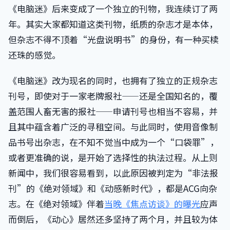
《电脑迷》后来变成了一个独立的刊物，我连续订了两
年。其实大家都知道这类刊物，纸质的杂志才是本体，
但杂志不得不顶着“光盘说明书”的身份，有一种买椟
还珠的感觉。
《电脑迷》改为现名的同时，也拥有了独立的正规杂志
刊号，即使对于一家老牌报社——还是全国知名的，覆
盖范围人畜无害的报社——申请刊号也相当不容易，并
且其中蕴含着广泛的寻租空间。与此同时，使用音像制
品书号出杂志，在不知不觉当中成为一个“口袋罪”，
或者更准确的说，是开始了选择性的执法过程。从上则
新闻中，我们很容易看到，以此原因被判定为“非法报
刊”的《绝对领域》和《动感新时代》，都是ACG向杂
志。在《绝对领域》伴着
当晚《焦点访谈》的曝光
应声
而倒后，《动心》居然还多坚持了两个月，并且较为体