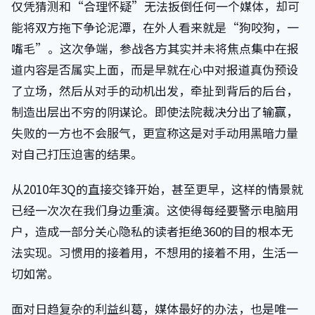
仅凭猜测和“合理怀疑”无法扳倒任何一个媒体，却可
能将双方拖下争论泥潭，在外人看来就是“狗咬狗，一
嘴毛”。这次争端，参战各方其实并未将焦点集中在报
道内容是否属实上面，而是早就在心中对报道真伪预设
了立场，然后从对手的动机出发，牵扯到背后的后台，
制造出层出不穷的阴谋论。即使法院裁决分出了输赢，
失败的一方也不会服气，更宣称这是对手动用黑暗力量
对自己打压迫害的结果。
从2010年3Q的直接交锋开始，甚至更早，这样的情景就
已经一次次在我们身边重演。这使得每经要警示电脑用
户，造成一部分关心隐私的读者拒绝360的目的根本无
法实现。习惯用的接着用，不想用的接着不用，生活一
切如常。
面对日趋复杂的利益纠葛，媒体最好的办法，也是唯一