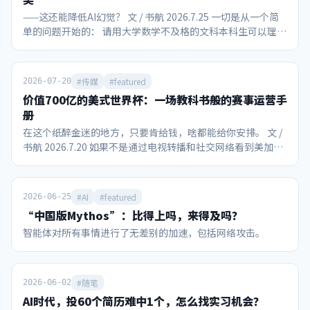
——这还能降低AI幻觉？ 文 / 书航 2026.7.25 一切是从一个简
单的问题开始的： 请用大学数学不及格的文科本科生可以理解
的语言解释挂谷猜想和王虹的主要工作。 在面对“美国豆包”
Gemini 3.1 Pro时，社长已知该模型的能力和局限： 对网页搜
索的整合能力强 有够用的上下文长度和“大海捞针”能力，尽
#传媒
#featured
2026-07-20
管不是最好的 本质上还是概率机器，不可能懂自己在说什么
价值700亿的美式世界杯：一场教科书般的赛事运营手
最大的缺点还是会迎合说话人，且提示词难以根源破解 然后我
册
跟Gemini聊了一个小时，最终得出的结论居然包括：王虹教
在这个纸醉金迷的地方，只要肯给钱，啥都能给你安排。 文 /
授研究的数学问题，可能会在实际应用后提升大语言模型和图
书航 2026.7.20 如果不是通过电视转播和社交网络看到美加墨
片生成等扩散模型的防幻觉能力。 ……？？ 我开始怀疑我大
世界杯的现场，作为一个中国人，我们真的很难想象这场全球
学数学不及格是因为教材和老师教的不好，而Gemini如果没
性赛事能引爆如此强烈的消费狂热，也难怪国际足联对主办方
有幻觉可能是个非常好的教材，至少达到了让我看起来像是懂
美国的“配合度”如此之高。 首先不得不提的是现场观赛的球
了的目的。 由于我没有任何数学家人脉，因此本文可能只有发
#AI
#featured
2026-06-25
迷热情。在决赛当天，比赛现场还笼罩着从加拿大传过来的山
出来以后才知道到底跟实际有多离谱，但即使“满纸荒唐
“中国版Mythos”：比得上吗，来得及吗？
火雾霾，美国多个城市是这一天全球空气质量最差的城市。即
言”，相信本文依然能作为一个参考案例，看看没有教育资源
智能体对所有事情进行了无差别的加速，包括网络攻击。
便如此，纽约/新泽西大都会人寿体育场还是被8万个球迷填得
的人，只用大众接触到的AI做教学辅助的实际效果。 声明：
满满当当。观众席不乏阿尔卡拉斯、小威等网坛明星，加上特
作者不具备凭借自身的知识水平独立对本文说法进行事实核查
朗普和因凡蒂诺并肩观赛。决赛前48小时，黄牛票价最低还要
的能力。 所有对话为如实转录，包含了作者本人和AI可能的认
9753美元，最高炒到69786美元，国际足联官方转售平台上甚
知错误或幻觉，不可以未经求证直接取用。 在阅读万字长文之
#随笔
2026-06-02
至出现挂牌近230万美元的款待套餐。 不只是比赛本身吸引关
前，首先请看Gemini自行整理的脱水版问答： 请用文科生可
AI时代，投60个简历难中1个，怎么找实习机会？
注，中场休息期间，也在世界杯历史上首次举办了“中场
以理解的语言解释挂谷猜想和王虹的工作。 挂谷猜想探讨了一