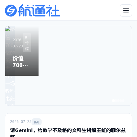
2026-
2026-06-25
#
#
#
#AI
2026-
2026-
2026-
#AI
04-23
传
传
传
“中国版
07-20
05-06
03-25
媒
媒
媒
有图也
Mythos”：
价值
别了，
Sora关
无真相
比得上吗，
700亿
星空卫
停之
的时
来得及吗？
的美式
视，和
时，中
代，终
世界
80后
国霸榜
于来了
杯：一
90后一
之日
场教科
去不返
书般的
的青春
赛事运
营手册
#AI
2026-07-25
请Gemini，给数学不及格的文科生讲解王虹的菲尔兹
奖