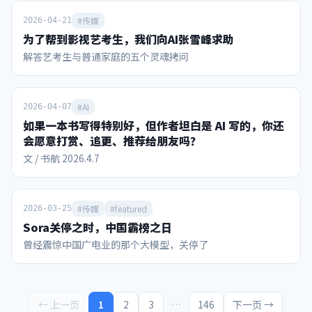
化、中东化和“赌盘”化 国际足联2023-26周期的收入预算从
110亿美元修订至130亿美元，较上周期增长超70%。决赛前
#传媒
2026-04-21
夜，因凡蒂诺向211个会员协会代表宣布，本周期收入有望突
为了帮到影视艺考生，我们向AI张雪峰求助
破150亿美元。 其中，本届世界杯所在的2026财年收入预算约
解答艺考生与普通家庭的五个灵魂拷问
89.11亿美元，而福布斯按实际表现估算的本届世界杯收入可
达101.84亿美元（含转播权39亿、票务/款待超30亿、赞助28
亿、IP授权4.84亿）。作为对比，2022卡塔尔世界杯周期总收
#AI
入为75.7亿美元。 下面首先从这里面的赞助商收入开始看。
2026-04-07
本届世界杯有16个全球赞助席位，今年3月下旬售罄，创单届
如果一本书写得特别好，但作者坦白是 AI 写的，你还
体育赛事赞助收入纪录。赞助商可以使用世界杯名义进行产品
会愿意打赏、追更、推荐给朋友吗？
宣传营销，这种特许权益给国际足联带来的总收入，从俄罗斯
文 / 书航 2026.4.7
世界杯的16.6亿美元暴增到今年的28亿美元。 FIFA合作伙伴
（最高级）为：维萨信用卡、阿迪达斯、卡塔尔航空、沙特阿
美、韩国现代/起亚汽车、可口可乐、中国的联想电脑、以及
#传媒
#featured
2026-03-25
ADI Predictstreet。每家合作伙伴平均4年周期约支付2亿美
元，沙特阿美、阿迪、可口可乐的签约价更高达约4亿美元。
Sora关停之时，中国霸榜之日
FIFA世界杯赞助商（第二级）包括百威、美国银行、乐事、海
曾经震惊中国广电业的那个大模型，关停了
信、麦当劳、蒙牛、联合利华、威瑞森、美国航空等。第二级
赞助商每家4年约花费6500-9500万美元。vivo等三家第二级
赞助商本轮退出了赞助。 本届世界杯还首次引入“主办城市支
持者”计划，16个主办城市每个最多可签约10家本地赞助商。
← 上一页
1
2
3
…
146
下一页 →