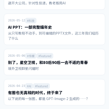
避开大公司，针对性投递，教老板用AI
秀”，麦当娜、夏奇拉、防弹少年团BTS、贾斯汀·比伯同台
根针在平面旋转360度，扫过面积可无限趋近于零的奇观。而
参与。主办方之一的美国宁可让中场休息时间超出赛事规定，
王虹教授利用“代数剪刀”证明了线段在高维空间中无法无限
也要模仿“超级碗”增加中场秀环节，以此创造门票和电视直
重叠，守住了这个幽灵几何体的“维度骨架”。 怎么画才能让
播卖点。 这届世界杯也借鉴了美国另一大全民赛事——NBA的
针的身子不离开桌面，并把面积压到更小？有没有直观展示？
#科技
2026-05-12
一个重要环节，就是售卖所谓的冠军戒指。凭借官方认证和颁
数学家利用类似“打三把方向让车掉头”的方法，以及将形状
AI PPT：一部完整编年史
发证书。冠军戒指可以象征性地把大力神杯的金色荣耀，分享
切碎、重叠的滑行通道，让针在做极小转动的同时紧贴桌面完
从只写教程不动手，到可编辑的PPTX文件，这三年我们经历
给那些愿意掏钱购买的人。当然分享荣耀的代价不菲，7月16
成360度旋转。（视频） 视频里展示的是已知面积最小的挂谷
了什么
日FIFA冠军戒指官宣，2026枚限量戒指中面向球迷发售的
集吗？ 视频只是为了让肉眼看清通道而仅切分了有限次的“障
1996枚每枚15万美元，理论上销售额约3亿美元，这种创收手
眼法”，真正的挂谷集是切分了无限次、内部实体面积被彻底
段也是历史首创。 通过梳理，我们可以发现，从赞助商政策、
掏空只剩线条骨架的“幽灵海绵”。 如果无穷极限都成立，为
门票销售、电视转播、IP衍生这几个领域评价，2026年美加墨
什么面积趋近于零还需要证明？ 因为人类的直觉在处理无限时
#传媒
#featured
2026-05-06
世界杯的商业运作能力可以说超越了此前任何一届世界杯。 国
极易出错，必须用严密的数学逻辑去证明那些因凑齐所有方向
别了，星空卫视，和80后90后一去不返的青春
际足联曾披露，2023-26周期收入有望突破150亿美元，较上
而产生的微小缝隙，在无限次折叠后确实能够归零且不引起维
境外卫视群星闪耀时
周期增长超70%。其中光本届世界杯，收入就高达101.84亿美
度坍塌。...
元（约合700亿人民币，相当于22冬奥会的4.6倍）。 1984年
洛杉矶奥运会的商业化拯救了奥运这场赛事；同时美国也有
NBA、MLB、NFL等赛事的成功商业化经验，这个“全民玩
#AI
#featured
2026-04-23
咖”的大国具备一种将赛事IP价值最大化的“点石成金”的能
有图也无真相的时代，终于来了
力。 当今国内村超、省超兴起，在全民健身的热潮中，蕴含着
以下说的每一张图，都是 GPT-Image-2 生成的……？
中国足球未来复兴的希望。此时如何借鉴世界杯经验，充分营
销和开发国内赛事IP，是一个值得思考的命题。 赞助商：美国