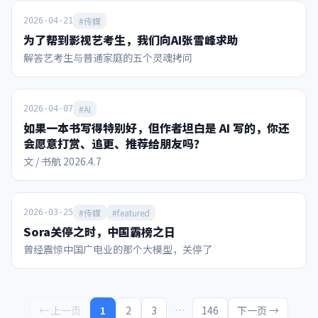
化、中东化和“赌盘”化 国际足联2023-26周期的收入预算从
110亿美元修订至130亿美元，较上周期增长超70%。决赛前
#传媒
2026-04-21
夜，因凡蒂诺向211个会员协会代表宣布，本周期收入有望突
为了帮到影视艺考生，我们向AI张雪峰求助
破150亿美元。 其中，本届世界杯所在的2026财年收入预算约
解答艺考生与普通家庭的五个灵魂拷问
89.11亿美元，而福布斯按实际表现估算的本届世界杯收入可
达101.84亿美元（含转播权39亿、票务/款待超30亿、赞助28
亿、IP授权4.84亿）。作为对比，2022卡塔尔世界杯周期总收
#AI
入为75.7亿美元。 下面首先从这里面的赞助商收入开始看。
2026-04-07
本届世界杯有16个全球赞助席位，今年3月下旬售罄，创单届
如果一本书写得特别好，但作者坦白是 AI 写的，你还
体育赛事赞助收入纪录。赞助商可以使用世界杯名义进行产品
会愿意打赏、追更、推荐给朋友吗？
宣传营销，这种特许权益给国际足联带来的总收入，从俄罗斯
文 / 书航 2026.4.7
世界杯的16.6亿美元暴增到今年的28亿美元。 FIFA合作伙伴
（最高级）为：维萨信用卡、阿迪达斯、卡塔尔航空、沙特阿
美、韩国现代/起亚汽车、可口可乐、中国的联想电脑、以及
#传媒
#featured
2026-03-25
ADI Predictstreet。每家合作伙伴平均4年周期约支付2亿美
元，沙特阿美、阿迪、可口可乐的签约价更高达约4亿美元。
Sora关停之时，中国霸榜之日
FIFA世界杯赞助商（第二级）包括百威、美国银行、乐事、海
曾经震惊中国广电业的那个大模型，关停了
信、麦当劳、蒙牛、联合利华、威瑞森、美国航空等。第二级
赞助商每家4年约花费6500-9500万美元。vivo等三家第二级
赞助商本轮退出了赞助。 本届世界杯还首次引入“主办城市支
持者”计划，16个主办城市每个最多可签约10家本地赞助商。
← 上一页
1
2
3
…
146
下一页 →