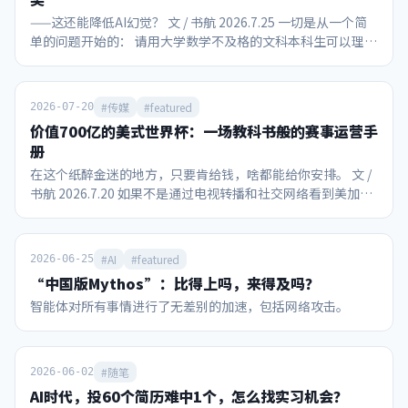
——这还能降低AI幻觉？ 文 / 书航 2026.7.25 一切是从一个简
单的问题开始的： 请用大学数学不及格的文科本科生可以理解
的语言解释挂谷猜想和王虹的主要工作。 在面对“美国豆包”
Gemini 3.1 Pro时，社长已知该模型的能力和局限： 对网页搜
索的整合能力强 有够用的上下文长度和“大海捞针”能力，尽
#传媒
#featured
2026-07-20
管不是最好的 本质上还是概率机器，不可能懂自己在说什么
价值700亿的美式世界杯：一场教科书般的赛事运营手
最大的缺点还是会迎合说话人，且提示词难以根源破解 然后我
册
跟Gemini聊了一个小时，最终得出的结论居然包括：王虹教
在这个纸醉金迷的地方，只要肯给钱，啥都能给你安排。 文 /
授研究的数学问题，可能会在实际应用后提升大语言模型和图
书航 2026.7.20 如果不是通过电视转播和社交网络看到美加墨
片生成等扩散模型的防幻觉能力。 ……？？ 我开始怀疑我大
世界杯的现场，作为一个中国人，我们真的很难想象这场全球
学数学不及格是因为教材和老师教的不好，而Gemini如果没
性赛事能引爆如此强烈的消费狂热，也难怪国际足联对主办方
有幻觉可能是个非常好的教材，至少达到了让我看起来像是懂
美国的“配合度”如此之高。 首先不得不提的是现场观赛的球
了的目的。 由于我没有任何数学家人脉，因此本文可能只有发
#AI
#featured
2026-06-25
迷热情。在决赛当天，比赛现场还笼罩着从加拿大传过来的山
出来以后才知道到底跟实际有多离谱，但即使“满纸荒唐
“中国版Mythos”：比得上吗，来得及吗？
火雾霾，美国多个城市是这一天全球空气质量最差的城市。即
言”，相信本文依然能作为一个参考案例，看看没有教育资源
智能体对所有事情进行了无差别的加速，包括网络攻击。
便如此，纽约/新泽西大都会人寿体育场还是被8万个球迷填得
的人，只用大众接触到的AI做教学辅助的实际效果。 声明：
满满当当。观众席不乏阿尔卡拉斯、小威等网坛明星，加上特
作者不具备凭借自身的知识水平独立对本文说法进行事实核查
朗普和因凡蒂诺并肩观赛。决赛前48小时，黄牛票价最低还要
的能力。 所有对话为如实转录，包含了作者本人和AI可能的认
9753美元，最高炒到69786美元，国际足联官方转售平台上甚
知错误或幻觉，不可以未经求证直接取用。 在阅读万字长文之
#随笔
2026-06-02
至出现挂牌近230万美元的款待套餐。 不只是比赛本身吸引关
前，首先请看Gemini自行整理的脱水版问答： 请用文科生可
AI时代，投60个简历难中1个，怎么找实习机会？
注，中场休息期间，也在世界杯历史上首次举办了“中场
以理解的语言解释挂谷猜想和王虹的工作。 挂谷猜想探讨了一