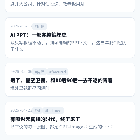
避开大公司，针对性投递，教老板用AI
秀”，麦当娜、夏奇拉、防弹少年团BTS、贾斯汀·比伯同台
根针在平面旋转360度，扫过面积可无限趋近于零的奇观。而
参与。主办方之一的美国宁可让中场休息时间超出赛事规定，
王虹教授利用“代数剪刀”证明了线段在高维空间中无法无限
也要模仿“超级碗”增加中场秀环节，以此创造门票和电视直
重叠，守住了这个幽灵几何体的“维度骨架”。 怎么画才能让
播卖点。 这届世界杯也借鉴了美国另一大全民赛事——NBA的
针的身子不离开桌面，并把面积压到更小？有没有直观展示？
#科技
2026-05-12
一个重要环节，就是售卖所谓的冠军戒指。凭借官方认证和颁
数学家利用类似“打三把方向让车掉头”的方法，以及将形状
AI PPT：一部完整编年史
发证书。冠军戒指可以象征性地把大力神杯的金色荣耀，分享
切碎、重叠的滑行通道，让针在做极小转动的同时紧贴桌面完
从只写教程不动手，到可编辑的PPTX文件，这三年我们经历
给那些愿意掏钱购买的人。当然分享荣耀的代价不菲，7月16
成360度旋转。（视频） 视频里展示的是已知面积最小的挂谷
了什么
日FIFA冠军戒指官宣，2026枚限量戒指中面向球迷发售的
集吗？ 视频只是为了让肉眼看清通道而仅切分了有限次的“障
1996枚每枚15万美元，理论上销售额约3亿美元，这种创收手
眼法”，真正的挂谷集是切分了无限次、内部实体面积被彻底
段也是历史首创。 通过梳理，我们可以发现，从赞助商政策、
掏空只剩线条骨架的“幽灵海绵”。 如果无穷极限都成立，为
门票销售、电视转播、IP衍生这几个领域评价，2026年美加墨
什么面积趋近于零还需要证明？ 因为人类的直觉在处理无限时
#传媒
#featured
2026-05-06
世界杯的商业运作能力可以说超越了此前任何一届世界杯。 国
极易出错，必须用严密的数学逻辑去证明那些因凑齐所有方向
别了，星空卫视，和80后90后一去不返的青春
际足联曾披露，2023-26周期收入有望突破150亿美元，较上
而产生的微小缝隙，在无限次折叠后确实能够归零且不引起维
境外卫视群星闪耀时
周期增长超70%。其中光本届世界杯，收入就高达101.84亿美
度坍塌。...
元（约合700亿人民币，相当于22冬奥会的4.6倍）。 1984年
洛杉矶奥运会的商业化拯救了奥运这场赛事；同时美国也有
NBA、MLB、NFL等赛事的成功商业化经验，这个“全民玩
#AI
#featured
2026-04-23
咖”的大国具备一种将赛事IP价值最大化的“点石成金”的能
有图也无真相的时代，终于来了
力。 当今国内村超、省超兴起，在全民健身的热潮中，蕴含着
以下说的每一张图，都是 GPT-Image-2 生成的……？
中国足球未来复兴的希望。此时如何借鉴世界杯经验，充分营
销和开发国内赛事IP，是一个值得思考的命题。 赞助商：美国