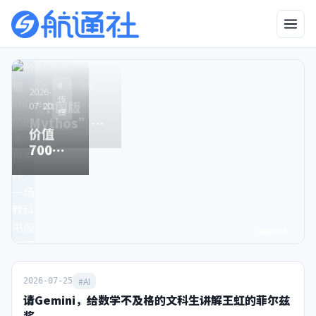
2026-
2026-06-25
#
#
#
#AI
2026-
2026-
2026-
#AI
04-23
传
传
传
“中国版
07-20
05-06
03-25
媒
媒
媒
有图也
Mythos”：
价值
别了，
Sora关
无真相
比得上吗，
700亿
星空卫
停之
的时
来得及吗？
的美式
视，和
时，中
代，终
世界
80后
国霸榜
于来了
杯：一
90后一
之日
场教科
去不返
书般的
的青春
赛事运
营手册
#AI
2026-07-25
请Gemini，给数学不及格的文科生讲解王虹的菲尔兹
奖