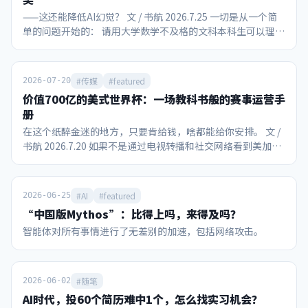
——这还能降低AI幻觉？ 文 / 书航 2026.7.25 一切是从一个简
单的问题开始的： 请用大学数学不及格的文科本科生可以理解
的语言解释挂谷猜想和王虹的主要工作。 在面对“美国豆包”
Gemini 3.1 Pro时，社长已知该模型的能力和局限： 对网页搜
索的整合能力强 有够用的上下文长度和“大海捞针”能力，尽
#传媒
#featured
2026-07-20
管不是最好的 本质上还是概率机器，不可能懂自己在说什么
价值700亿的美式世界杯：一场教科书般的赛事运营手
最大的缺点还是会迎合说话人，且提示词难以根源破解 然后我
册
跟Gemini聊了一个小时，最终得出的结论居然包括：王虹教
在这个纸醉金迷的地方，只要肯给钱，啥都能给你安排。 文 /
授研究的数学问题，可能会在实际应用后提升大语言模型和图
书航 2026.7.20 如果不是通过电视转播和社交网络看到美加墨
片生成等扩散模型的防幻觉能力。 ……？？ 我开始怀疑我大
世界杯的现场，作为一个中国人，我们真的很难想象这场全球
学数学不及格是因为教材和老师教的不好，而Gemini如果没
性赛事能引爆如此强烈的消费狂热，也难怪国际足联对主办方
有幻觉可能是个非常好的教材，至少达到了让我看起来像是懂
美国的“配合度”如此之高。 首先不得不提的是现场观赛的球
了的目的。 由于我没有任何数学家人脉，因此本文可能只有发
#AI
#featured
2026-06-25
迷热情。在决赛当天，比赛现场还笼罩着从加拿大传过来的山
出来以后才知道到底跟实际有多离谱，但即使“满纸荒唐
“中国版Mythos”：比得上吗，来得及吗？
火雾霾，美国多个城市是这一天全球空气质量最差的城市。即
言”，相信本文依然能作为一个参考案例，看看没有教育资源
智能体对所有事情进行了无差别的加速，包括网络攻击。
便如此，纽约/新泽西大都会人寿体育场还是被8万个球迷填得
的人，只用大众接触到的AI做教学辅助的实际效果。 声明：
满满当当。观众席不乏阿尔卡拉斯、小威等网坛明星，加上特
作者不具备凭借自身的知识水平独立对本文说法进行事实核查
朗普和因凡蒂诺并肩观赛。决赛前48小时，黄牛票价最低还要
的能力。 所有对话为如实转录，包含了作者本人和AI可能的认
9753美元，最高炒到69786美元，国际足联官方转售平台上甚
知错误或幻觉，不可以未经求证直接取用。 在阅读万字长文之
#随笔
2026-06-02
至出现挂牌近230万美元的款待套餐。 不只是比赛本身吸引关
前，首先请看Gemini自行整理的脱水版问答： 请用文科生可
AI时代，投60个简历难中1个，怎么找实习机会？
注，中场休息期间，也在世界杯历史上首次举办了“中场
以理解的语言解释挂谷猜想和王虹的工作。 挂谷猜想探讨了一