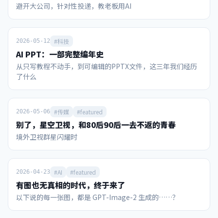
避开大公司，针对性投递，教老板用AI
秀”，麦当娜、夏奇拉、防弹少年团BTS、贾斯汀·比伯同台
根针在平面旋转360度，扫过面积可无限趋近于零的奇观。而
参与。主办方之一的美国宁可让中场休息时间超出赛事规定，
王虹教授利用“代数剪刀”证明了线段在高维空间中无法无限
也要模仿“超级碗”增加中场秀环节，以此创造门票和电视直
重叠，守住了这个幽灵几何体的“维度骨架”。 怎么画才能让
播卖点。 这届世界杯也借鉴了美国另一大全民赛事——NBA的
针的身子不离开桌面，并把面积压到更小？有没有直观展示？
#科技
2026-05-12
一个重要环节，就是售卖所谓的冠军戒指。凭借官方认证和颁
数学家利用类似“打三把方向让车掉头”的方法，以及将形状
AI PPT：一部完整编年史
发证书。冠军戒指可以象征性地把大力神杯的金色荣耀，分享
切碎、重叠的滑行通道，让针在做极小转动的同时紧贴桌面完
从只写教程不动手，到可编辑的PPTX文件，这三年我们经历
给那些愿意掏钱购买的人。当然分享荣耀的代价不菲，7月16
成360度旋转。（视频） 视频里展示的是已知面积最小的挂谷
了什么
日FIFA冠军戒指官宣，2026枚限量戒指中面向球迷发售的
集吗？ 视频只是为了让肉眼看清通道而仅切分了有限次的“障
1996枚每枚15万美元，理论上销售额约3亿美元，这种创收手
眼法”，真正的挂谷集是切分了无限次、内部实体面积被彻底
段也是历史首创。 通过梳理，我们可以发现，从赞助商政策、
掏空只剩线条骨架的“幽灵海绵”。 如果无穷极限都成立，为
门票销售、电视转播、IP衍生这几个领域评价，2026年美加墨
什么面积趋近于零还需要证明？ 因为人类的直觉在处理无限时
#传媒
#featured
2026-05-06
世界杯的商业运作能力可以说超越了此前任何一届世界杯。 国
极易出错，必须用严密的数学逻辑去证明那些因凑齐所有方向
别了，星空卫视，和80后90后一去不返的青春
际足联曾披露，2023-26周期收入有望突破150亿美元，较上
而产生的微小缝隙，在无限次折叠后确实能够归零且不引起维
境外卫视群星闪耀时
周期增长超70%。其中光本届世界杯，收入就高达101.84亿美
度坍塌。...
元（约合700亿人民币，相当于22冬奥会的4.6倍）。 1984年
洛杉矶奥运会的商业化拯救了奥运这场赛事；同时美国也有
NBA、MLB、NFL等赛事的成功商业化经验，这个“全民玩
#AI
#featured
2026-04-23
咖”的大国具备一种将赛事IP价值最大化的“点石成金”的能
有图也无真相的时代，终于来了
力。 当今国内村超、省超兴起，在全民健身的热潮中，蕴含着
以下说的每一张图，都是 GPT-Image-2 生成的……？
中国足球未来复兴的希望。此时如何借鉴世界杯经验，充分营
销和开发国内赛事IP，是一个值得思考的命题。 赞助商：美国