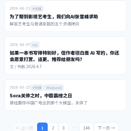
化、中东化和“赌盘”化 国际足联2023-26周期的收入预算从
110亿美元修订至130亿美元，较上周期增长超70%。决赛前
#传媒
2026-04-21
夜，因凡蒂诺向211个会员协会代表宣布，本周期收入有望突
为了帮到影视艺考生，我们向AI张雪峰求助
破150亿美元。 其中，本届世界杯所在的2026财年收入预算约
解答艺考生与普通家庭的五个灵魂拷问
89.11亿美元，而福布斯按实际表现估算的本届世界杯收入可
达101.84亿美元（含转播权39亿、票务/款待超30亿、赞助28
亿、IP授权4.84亿）。作为对比，2022卡塔尔世界杯周期总收
#AI
入为75.7亿美元。 下面首先从这里面的赞助商收入开始看。
2026-04-07
本届世界杯有16个全球赞助席位，今年3月下旬售罄，创单届
如果一本书写得特别好，但作者坦白是 AI 写的，你还
体育赛事赞助收入纪录。赞助商可以使用世界杯名义进行产品
会愿意打赏、追更、推荐给朋友吗？
宣传营销，这种特许权益给国际足联带来的总收入，从俄罗斯
文 / 书航 2026.4.7
世界杯的16.6亿美元暴增到今年的28亿美元。 FIFA合作伙伴
（最高级）为：维萨信用卡、阿迪达斯、卡塔尔航空、沙特阿
美、韩国现代/起亚汽车、可口可乐、中国的联想电脑、以及
#传媒
#featured
2026-03-25
ADI Predictstreet。每家合作伙伴平均4年周期约支付2亿美
元，沙特阿美、阿迪、可口可乐的签约价更高达约4亿美元。
Sora关停之时，中国霸榜之日
FIFA世界杯赞助商（第二级）包括百威、美国银行、乐事、海
曾经震惊中国广电业的那个大模型，关停了
信、麦当劳、蒙牛、联合利华、威瑞森、美国航空等。第二级
赞助商每家4年约花费6500-9500万美元。vivo等三家第二级
赞助商本轮退出了赞助。 本届世界杯还首次引入“主办城市支
持者”计划，16个主办城市每个最多可签约10家本地赞助商。
← 上一页
1
2
3
…
146
下一页 →