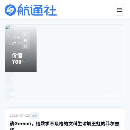
2026-
2026-06-25
#
#
#
#AI
2026-
2026-
2026-
#AI
04-23
传
传
传
“中国版
07-20
05-06
03-25
媒
媒
媒
有图也
Mythos”：
价值
别了，
Sora关
无真相
比得上吗，
700亿
星空卫
停之
的时
来得及吗？
的美式
视，和
时，中
代，终
世界
80后
国霸榜
于来了
杯：一
90后一
之日
场教科
去不返
书般的
的青春
赛事运
营手册
#AI
2026-07-25
请Gemini，给数学不及格的文科生讲解王虹的菲尔兹
奖