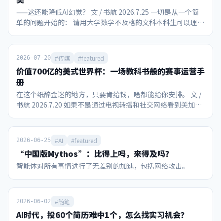
——这还能降低AI幻觉？ 文 / 书航 2026.7.25 一切是从一个简
单的问题开始的： 请用大学数学不及格的文科本科生可以理解
的语言解释挂谷猜想和王虹的主要工作。 在面对“美国豆包”
Gemini 3.1 Pro时，社长已知该模型的能力和局限： 对网页搜
索的整合能力强 有够用的上下文长度和“大海捞针”能力，尽
#传媒
#featured
2026-07-20
管不是最好的 本质上还是概率机器，不可能懂自己在说什么
价值700亿的美式世界杯：一场教科书般的赛事运营手
最大的缺点还是会迎合说话人，且提示词难以根源破解 然后我
册
跟Gemini聊了一个小时，最终得出的结论居然包括：王虹教
在这个纸醉金迷的地方，只要肯给钱，啥都能给你安排。 文 /
授研究的数学问题，可能会在实际应用后提升大语言模型和图
书航 2026.7.20 如果不是通过电视转播和社交网络看到美加墨
片生成等扩散模型的防幻觉能力。 ……？？ 我开始怀疑我大
世界杯的现场，作为一个中国人，我们真的很难想象这场全球
学数学不及格是因为教材和老师教的不好，而Gemini如果没
性赛事能引爆如此强烈的消费狂热，也难怪国际足联对主办方
有幻觉可能是个非常好的教材，至少达到了让我看起来像是懂
美国的“配合度”如此之高。 首先不得不提的是现场观赛的球
了的目的。 由于我没有任何数学家人脉，因此本文可能只有发
#AI
#featured
2026-06-25
迷热情。在决赛当天，比赛现场还笼罩着从加拿大传过来的山
出来以后才知道到底跟实际有多离谱，但即使“满纸荒唐
“中国版Mythos”：比得上吗，来得及吗？
火雾霾，美国多个城市是这一天全球空气质量最差的城市。即
言”，相信本文依然能作为一个参考案例，看看没有教育资源
智能体对所有事情进行了无差别的加速，包括网络攻击。
便如此，纽约/新泽西大都会人寿体育场还是被8万个球迷填得
的人，只用大众接触到的AI做教学辅助的实际效果。 声明：
满满当当。观众席不乏阿尔卡拉斯、小威等网坛明星，加上特
作者不具备凭借自身的知识水平独立对本文说法进行事实核查
朗普和因凡蒂诺并肩观赛。决赛前48小时，黄牛票价最低还要
的能力。 所有对话为如实转录，包含了作者本人和AI可能的认
9753美元，最高炒到69786美元，国际足联官方转售平台上甚
知错误或幻觉，不可以未经求证直接取用。 在阅读万字长文之
#随笔
2026-06-02
至出现挂牌近230万美元的款待套餐。 不只是比赛本身吸引关
前，首先请看Gemini自行整理的脱水版问答： 请用文科生可
AI时代，投60个简历难中1个，怎么找实习机会？
注，中场休息期间，也在世界杯历史上首次举办了“中场
以理解的语言解释挂谷猜想和王虹的工作。 挂谷猜想探讨了一