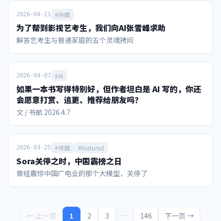
化、中东化和“赌盘”化 国际足联2023-26周期的收入预算从
110亿美元修订至130亿美元，较上周期增长超70%。决赛前
#传媒
2026-04-21
夜，因凡蒂诺向211个会员协会代表宣布，本周期收入有望突
为了帮到影视艺考生，我们向AI张雪峰求助
破150亿美元。 其中，本届世界杯所在的2026财年收入预算约
解答艺考生与普通家庭的五个灵魂拷问
89.11亿美元，而福布斯按实际表现估算的本届世界杯收入可
达101.84亿美元（含转播权39亿、票务/款待超30亿、赞助28
亿、IP授权4.84亿）。作为对比，2022卡塔尔世界杯周期总收
#AI
入为75.7亿美元。 下面首先从这里面的赞助商收入开始看。
2026-04-07
本届世界杯有16个全球赞助席位，今年3月下旬售罄，创单届
如果一本书写得特别好，但作者坦白是 AI 写的，你还
体育赛事赞助收入纪录。赞助商可以使用世界杯名义进行产品
会愿意打赏、追更、推荐给朋友吗？
宣传营销，这种特许权益给国际足联带来的总收入，从俄罗斯
文 / 书航 2026.4.7
世界杯的16.6亿美元暴增到今年的28亿美元。 FIFA合作伙伴
（最高级）为：维萨信用卡、阿迪达斯、卡塔尔航空、沙特阿
美、韩国现代/起亚汽车、可口可乐、中国的联想电脑、以及
#传媒
#featured
2026-03-25
ADI Predictstreet。每家合作伙伴平均4年周期约支付2亿美
元，沙特阿美、阿迪、可口可乐的签约价更高达约4亿美元。
Sora关停之时，中国霸榜之日
FIFA世界杯赞助商（第二级）包括百威、美国银行、乐事、海
曾经震惊中国广电业的那个大模型，关停了
信、麦当劳、蒙牛、联合利华、威瑞森、美国航空等。第二级
赞助商每家4年约花费6500-9500万美元。vivo等三家第二级
赞助商本轮退出了赞助。 本届世界杯还首次引入“主办城市支
持者”计划，16个主办城市每个最多可签约10家本地赞助商。
← 上一页
1
2
3
…
146
下一页 →