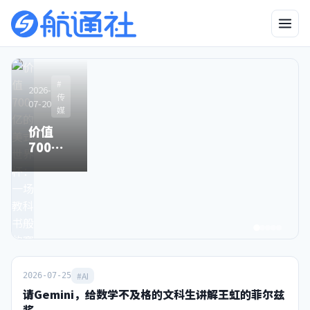
2026-
2026-06-25
#
#
#
#AI
2026-
2026-
2026-
#AI
04-23
传
传
传
“中国版
07-20
05-06
03-25
媒
媒
媒
有图也
Mythos”：
价值
别了，
Sora关
无真相
比得上吗，
700亿
星空卫
停之
的时
来得及吗？
的美式
视，和
时，中
代，终
世界
80后
国霸榜
于来了
杯：一
90后一
之日
场教科
去不返
书般的
的青春
赛事运
营手册
#AI
2026-07-25
请Gemini，给数学不及格的文科生讲解王虹的菲尔兹
奖