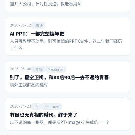
避开大公司，针对性投递，教老板用AI
秀”，麦当娜、夏奇拉、防弹少年团BTS、贾斯汀·比伯同台
根针在平面旋转360度，扫过面积可无限趋近于零的奇观。而
参与。主办方之一的美国宁可让中场休息时间超出赛事规定，
王虹教授利用“代数剪刀”证明了线段在高维空间中无法无限
也要模仿“超级碗”增加中场秀环节，以此创造门票和电视直
重叠，守住了这个幽灵几何体的“维度骨架”。 怎么画才能让
播卖点。 这届世界杯也借鉴了美国另一大全民赛事——NBA的
针的身子不离开桌面，并把面积压到更小？有没有直观展示？
#科技
2026-05-12
一个重要环节，就是售卖所谓的冠军戒指。凭借官方认证和颁
数学家利用类似“打三把方向让车掉头”的方法，以及将形状
AI PPT：一部完整编年史
发证书。冠军戒指可以象征性地把大力神杯的金色荣耀，分享
切碎、重叠的滑行通道，让针在做极小转动的同时紧贴桌面完
从只写教程不动手，到可编辑的PPTX文件，这三年我们经历
给那些愿意掏钱购买的人。当然分享荣耀的代价不菲，7月16
成360度旋转。（视频） 视频里展示的是已知面积最小的挂谷
了什么
日FIFA冠军戒指官宣，2026枚限量戒指中面向球迷发售的
集吗？ 视频只是为了让肉眼看清通道而仅切分了有限次的“障
1996枚每枚15万美元，理论上销售额约3亿美元，这种创收手
眼法”，真正的挂谷集是切分了无限次、内部实体面积被彻底
段也是历史首创。 通过梳理，我们可以发现，从赞助商政策、
掏空只剩线条骨架的“幽灵海绵”。 如果无穷极限都成立，为
门票销售、电视转播、IP衍生这几个领域评价，2026年美加墨
什么面积趋近于零还需要证明？ 因为人类的直觉在处理无限时
#传媒
#featured
2026-05-06
世界杯的商业运作能力可以说超越了此前任何一届世界杯。 国
极易出错，必须用严密的数学逻辑去证明那些因凑齐所有方向
别了，星空卫视，和80后90后一去不返的青春
际足联曾披露，2023-26周期收入有望突破150亿美元，较上
而产生的微小缝隙，在无限次折叠后确实能够归零且不引起维
境外卫视群星闪耀时
周期增长超70%。其中光本届世界杯，收入就高达101.84亿美
度坍塌。...
元（约合700亿人民币，相当于22冬奥会的4.6倍）。 1984年
洛杉矶奥运会的商业化拯救了奥运这场赛事；同时美国也有
NBA、MLB、NFL等赛事的成功商业化经验，这个“全民玩
#AI
#featured
2026-04-23
咖”的大国具备一种将赛事IP价值最大化的“点石成金”的能
有图也无真相的时代，终于来了
力。 当今国内村超、省超兴起，在全民健身的热潮中，蕴含着
以下说的每一张图，都是 GPT-Image-2 生成的……？
中国足球未来复兴的希望。此时如何借鉴世界杯经验，充分营
销和开发国内赛事IP，是一个值得思考的命题。 赞助商：美国