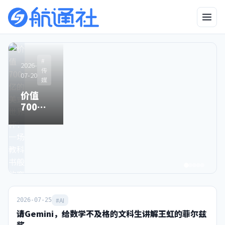
2026-
2026-06-25
#
#
#
#AI
2026-
2026-
2026-
#AI
04-23
传
传
传
“中国版
07-20
05-06
03-25
媒
媒
媒
有图也
Mythos”：
价值
别了，
Sora关
无真相
比得上吗，
700亿
星空卫
停之
的时
来得及吗？
的美式
视，和
时，中
代，终
世界
80后
国霸榜
于来了
杯：一
90后一
之日
场教科
去不返
书般的
的青春
赛事运
营手册
#AI
2026-07-25
请Gemini，给数学不及格的文科生讲解王虹的菲尔兹
奖