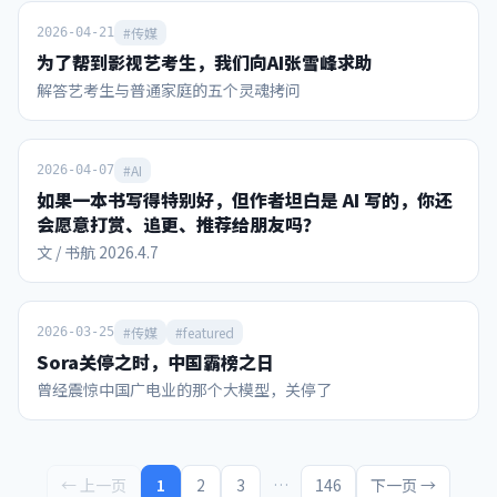
化、中东化和“赌盘”化 国际足联2023-26周期的收入预算从
110亿美元修订至130亿美元，较上周期增长超70%。决赛前
#传媒
2026-04-21
夜，因凡蒂诺向211个会员协会代表宣布，本周期收入有望突
为了帮到影视艺考生，我们向AI张雪峰求助
破150亿美元。 其中，本届世界杯所在的2026财年收入预算约
解答艺考生与普通家庭的五个灵魂拷问
89.11亿美元，而福布斯按实际表现估算的本届世界杯收入可
达101.84亿美元（含转播权39亿、票务/款待超30亿、赞助28
亿、IP授权4.84亿）。作为对比，2022卡塔尔世界杯周期总收
#AI
入为75.7亿美元。 下面首先从这里面的赞助商收入开始看。
2026-04-07
本届世界杯有16个全球赞助席位，今年3月下旬售罄，创单届
如果一本书写得特别好，但作者坦白是 AI 写的，你还
体育赛事赞助收入纪录。赞助商可以使用世界杯名义进行产品
会愿意打赏、追更、推荐给朋友吗？
宣传营销，这种特许权益给国际足联带来的总收入，从俄罗斯
文 / 书航 2026.4.7
世界杯的16.6亿美元暴增到今年的28亿美元。 FIFA合作伙伴
（最高级）为：维萨信用卡、阿迪达斯、卡塔尔航空、沙特阿
美、韩国现代/起亚汽车、可口可乐、中国的联想电脑、以及
#传媒
#featured
2026-03-25
ADI Predictstreet。每家合作伙伴平均4年周期约支付2亿美
元，沙特阿美、阿迪、可口可乐的签约价更高达约4亿美元。
Sora关停之时，中国霸榜之日
FIFA世界杯赞助商（第二级）包括百威、美国银行、乐事、海
曾经震惊中国广电业的那个大模型，关停了
信、麦当劳、蒙牛、联合利华、威瑞森、美国航空等。第二级
赞助商每家4年约花费6500-9500万美元。vivo等三家第二级
赞助商本轮退出了赞助。 本届世界杯还首次引入“主办城市支
持者”计划，16个主办城市每个最多可签约10家本地赞助商。
← 上一页
1
2
3
…
146
下一页 →