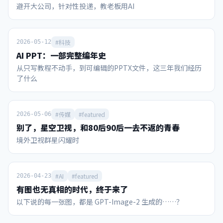
避开大公司，针对性投递，教老板用AI
秀”，麦当娜、夏奇拉、防弹少年团BTS、贾斯汀·比伯同台
根针在平面旋转360度，扫过面积可无限趋近于零的奇观。而
参与。主办方之一的美国宁可让中场休息时间超出赛事规定，
王虹教授利用“代数剪刀”证明了线段在高维空间中无法无限
也要模仿“超级碗”增加中场秀环节，以此创造门票和电视直
重叠，守住了这个幽灵几何体的“维度骨架”。 怎么画才能让
播卖点。 这届世界杯也借鉴了美国另一大全民赛事——NBA的
针的身子不离开桌面，并把面积压到更小？有没有直观展示？
#科技
2026-05-12
一个重要环节，就是售卖所谓的冠军戒指。凭借官方认证和颁
数学家利用类似“打三把方向让车掉头”的方法，以及将形状
AI PPT：一部完整编年史
发证书。冠军戒指可以象征性地把大力神杯的金色荣耀，分享
切碎、重叠的滑行通道，让针在做极小转动的同时紧贴桌面完
从只写教程不动手，到可编辑的PPTX文件，这三年我们经历
给那些愿意掏钱购买的人。当然分享荣耀的代价不菲，7月16
成360度旋转。（视频） 视频里展示的是已知面积最小的挂谷
了什么
日FIFA冠军戒指官宣，2026枚限量戒指中面向球迷发售的
集吗？ 视频只是为了让肉眼看清通道而仅切分了有限次的“障
1996枚每枚15万美元，理论上销售额约3亿美元，这种创收手
眼法”，真正的挂谷集是切分了无限次、内部实体面积被彻底
段也是历史首创。 通过梳理，我们可以发现，从赞助商政策、
掏空只剩线条骨架的“幽灵海绵”。 如果无穷极限都成立，为
门票销售、电视转播、IP衍生这几个领域评价，2026年美加墨
什么面积趋近于零还需要证明？ 因为人类的直觉在处理无限时
#传媒
#featured
2026-05-06
世界杯的商业运作能力可以说超越了此前任何一届世界杯。 国
极易出错，必须用严密的数学逻辑去证明那些因凑齐所有方向
别了，星空卫视，和80后90后一去不返的青春
际足联曾披露，2023-26周期收入有望突破150亿美元，较上
而产生的微小缝隙，在无限次折叠后确实能够归零且不引起维
境外卫视群星闪耀时
周期增长超70%。其中光本届世界杯，收入就高达101.84亿美
度坍塌。...
元（约合700亿人民币，相当于22冬奥会的4.6倍）。 1984年
洛杉矶奥运会的商业化拯救了奥运这场赛事；同时美国也有
NBA、MLB、NFL等赛事的成功商业化经验，这个“全民玩
#AI
#featured
2026-04-23
咖”的大国具备一种将赛事IP价值最大化的“点石成金”的能
有图也无真相的时代，终于来了
力。 当今国内村超、省超兴起，在全民健身的热潮中，蕴含着
以下说的每一张图，都是 GPT-Image-2 生成的……？
中国足球未来复兴的希望。此时如何借鉴世界杯经验，充分营
销和开发国内赛事IP，是一个值得思考的命题。 赞助商：美国