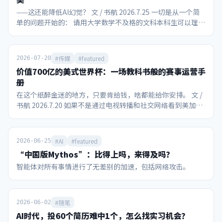
——这还能降低AI幻觉？ 文 / 书航 2026.7.25 一切是从一个简
单的问题开始的： 请用大学数学不及格的文科本科生可以理解
的语言解释挂谷猜想和王虹的主要工作。 在面对“美国豆包”
Gemini 3.1 Pro时，社长已知该模型的能力和局限： 对网页搜
索的整合能力强 有够用的上下文长度和“大海捞针”能力，尽
#传媒
#featured
2026-07-20
管不是最好的 本质上还是概率机器，不可能懂自己在说什么
价值700亿的美式世界杯：一场教科书般的赛事运营手
最大的缺点还是会迎合说话人，且提示词难以根源破解 然后我
册
跟Gemini聊了一个小时，最终得出的结论居然包括：王虹教
在这个纸醉金迷的地方，只要肯给钱，啥都能给你安排。 文 /
授研究的数学问题，可能会在实际应用后提升大语言模型和图
书航 2026.7.20 如果不是通过电视转播和社交网络看到美加墨
片生成等扩散模型的防幻觉能力。 ……？？ 我开始怀疑我大
世界杯的现场，作为一个中国人，我们真的很难想象这场全球
学数学不及格是因为教材和老师教的不好，而Gemini如果没
性赛事能引爆如此强烈的消费狂热，也难怪国际足联对主办方
有幻觉可能是个非常好的教材，至少达到了让我看起来像是懂
美国的“配合度”如此之高。 首先不得不提的是现场观赛的球
了的目的。 由于我没有任何数学家人脉，因此本文可能只有发
#AI
#featured
2026-06-25
迷热情。在决赛当天，比赛现场还笼罩着从加拿大传过来的山
出来以后才知道到底跟实际有多离谱，但即使“满纸荒唐
“中国版Mythos”：比得上吗，来得及吗？
火雾霾，美国多个城市是这一天全球空气质量最差的城市。即
言”，相信本文依然能作为一个参考案例，看看没有教育资源
智能体对所有事情进行了无差别的加速，包括网络攻击。
便如此，纽约/新泽西大都会人寿体育场还是被8万个球迷填得
的人，只用大众接触到的AI做教学辅助的实际效果。 声明：
满满当当。观众席不乏阿尔卡拉斯、小威等网坛明星，加上特
作者不具备凭借自身的知识水平独立对本文说法进行事实核查
朗普和因凡蒂诺并肩观赛。决赛前48小时，黄牛票价最低还要
的能力。 所有对话为如实转录，包含了作者本人和AI可能的认
9753美元，最高炒到69786美元，国际足联官方转售平台上甚
知错误或幻觉，不可以未经求证直接取用。 在阅读万字长文之
#随笔
2026-06-02
至出现挂牌近230万美元的款待套餐。 不只是比赛本身吸引关
前，首先请看Gemini自行整理的脱水版问答： 请用文科生可
AI时代，投60个简历难中1个，怎么找实习机会？
注，中场休息期间，也在世界杯历史上首次举办了“中场
以理解的语言解释挂谷猜想和王虹的工作。 挂谷猜想探讨了一