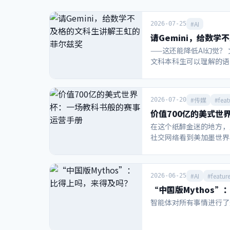
书般
去不
的赛
返的
#AI
2026-07-25
事运
青春
请Gemini，给数
营手
——这还能降低AI幻觉？ 
册
文科本科生可以理解的语言
社长已知该模型的能力和
管不是最好的 本质上还
以根源破解 然后我跟G
#传媒
#feat
2026-07-20
能会在实际应用后提升大
价值700亿的美式世
学不及格是因为教材和老
看起来像是懂了的目的。
在这个纸醉金迷的地方，只要
有多离谱，但即使“满纸
社交网络看到美加墨世界
大众接触到的AI做教学
烈的消费狂热，也难怪国
实核查的能力。 所有对
迷热情。在决赛当天，比
接取用。 在阅读万字长文
质量最差的城市。即便如
#AI
#featur
2026-06-25
解释挂谷猜想和王虹的工
乏阿尔卡拉斯、小威等网
“中国版Mythos
观。而王虹教授利用“代
9753美元，最高炒到6
“维度骨架”。 怎么画
只是比赛本身吸引关注，
智能体对所有事情进行了
类似“打三把方向让车掉
防弹少年团BTS、贾斯
贴桌面完成360度旋转
模仿“超级碗”增加中场