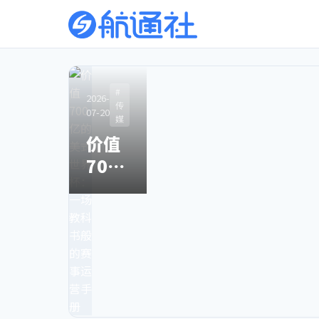
2026-
2026-06-25
#
#
#
#AI
2026-
2026-
2026-
#AI
04-23
传
传
传
“中国版
07-20
05-06
03-25
媒
媒
媒
有图
Mythos”：
价值
别
Sora
也无
比得上吗，
700
了，
关停
真相
来得及吗？
亿的
星空
之
的时
美式
卫
时，
代，
世界
视，
中国
终于
杯：
和80
霸榜
来了
一场
后90
之日
教科
后一