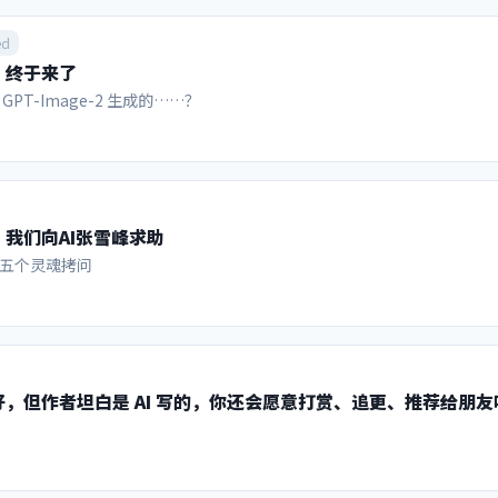
500-9500万美元。vivo等三家第二级赞助商本轮退出了赞助。 本届世界
者”计划，16个主办城市每个最多可签约10家本地赞助商。区域赞助商
ed
Salesforce、万事达卡、加拿大贝尔电信、索尼、Airbnb、家得宝、
，终于来了
。 赞助席位售罄背后，是两条清晰可见的资金线。一条是美国化，本土品牌
商业势能。另一条是中东化，除沙特阿美之外，沙特PIF也拿下区域赞助
PT-Image-2 生成的……？
身份，中东资金的支持有助于其拿稳2034男足世界杯主办权，要知道当初沙
，也引发了不小的争议。 在8家最高级合作伙伴中，最后一家ADI
t颇为特别，它是世界杯历史上首个官方预测市场合作伙伴。它是一个基于区块链的
件、比赛和结果进行交易。该平台由一家阿布扎比财团资助，并持有直布
照。 预测市场也是最近一两年美国才搞出来的“新玩意儿”。美国人好赌
称万事万物都可以拿来赌概率，只要你找到人愿意陪你玩就行。这个行业
我们向AI张雪峰求助
et和Kalshi，火到什么程度呢？就是各行各业的内幕交易横行，甚至特朗普发
五个灵魂拷问
要拿着演讲稿在预测市场开盘，赌总统会说哪句不会说哪句，最后东窗事
《纽约时报》报道，在阿根廷对西班牙的冠军归属上，两大预测市场平台
其他热门下注标的还包括季军战、金靴奖得主、解说员可能说什么、以及这是
届赛事。 6月份两平台全领域总下注额首次突破500亿美元，而去年同期
周，近27万人下载了Kalshi应用，两周前下载量仅约6万次。分析认为，
成为史上最大的一次博彩事件。 你可能注意到了，Polymarket和Kal
，但作者坦白是 AI 写的，你还会愿意打赏、追更、推荐给朋友
整个预测市场领域，ADI Predictstreet的名字都很陌生，这是因为
刚成立。这项为期多年、价值约1.5亿美元的赞助协议，让许多业内人士
台一样获得世界各地广泛的营业资格，德国更调查它涉嫌不合规和突破反
公司的部分高管牵扯进了过往的欧洲政治丑闻及内幕交易案。...