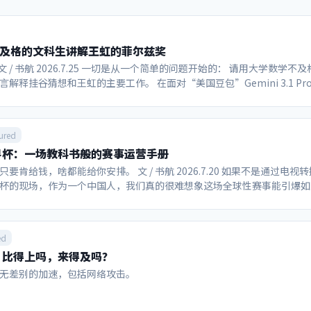
学不及格的文科生讲解王虹的菲尔兹奖
文 / 书航 2026.7.25 一切是从一个简单的问题开始的： 请用大学数学不及
解释挂谷猜想和王虹的主要工作。 在面对“美国豆包”Gemini 3.1 Pr
局限： 对网页搜索的整合能力强 有够用的上下文长度和“大海捞针”能
是概率机器，不可能懂自己在说什么 最大的缺点还是会迎合说话人，且提
emini聊了一个小时，最终得出的结论居然包括：王虹教授研究的数学问题
ured
语言模型和图片生成等扩散模型的防幻觉能力。 ……？？ 我开始怀疑我
界杯：一场教科书般的赛事运营手册
师教的不好，而Gemini如果没有幻觉可能是个非常好的教材，至少达到
 由于我没有任何数学家人脉，因此本文可能只有发出来以后才知道到底
肯给钱，啥都能给你安排。 文 / 书航 2026.7.20 如果不是通过电视
荒唐言”，相信本文依然能作为一个参考案例，看看没有教育资源的人，
杯的现场，作为一个中国人，我们真的很难想象这场全球性赛事能引爆如
辅助的实际效果。 声明： 作者不具备凭借自身的知识水平独立对本文说法
际足联对主办方美国的“配合度”如此之高。 首先不得不提的是现场观
话为如实转录，包含了作者本人和AI可能的认知错误或幻觉，不可以未经
赛现场还笼罩着从加拿大传过来的山火雾霾，美国多个城市是这一天全球
之前，首先请看Gemini自行整理的脱水版问答： 请用文科生可以理解
此，纽约/新泽西大都会人寿体育场还是被8万个球迷填得满满当当。观众
ed
作。 挂谷猜想探讨了一根针在平面旋转360度，扫过面积可无限趋近于零
坛明星，加上特朗普和因凡蒂诺并肩观赛。决赛前48小时，黄牛票价最
”：比得上吗，来得及吗？
数剪刀”证明了线段在高维空间中无法无限重叠，守住了这个幽灵几何体
9786美元，国际足联官方转售平台上甚至出现挂牌近230万美元的款待套餐
才能让针的身子不离开桌面，并把面积压到更小？有没有直观展示？ 数学
中场休息期间，也在世界杯历史上首次举办了“中场秀”，麦当娜、夏奇
无差别的加速，包括网络攻击。
头”的方法，以及将形状切碎、重叠的滑行通道，让针在做极小转动的同
汀·比伯同台参与。主办方之一的美国宁可让中场休息时间超出赛事规定，
。（视频） 视频里展示的是已知面积最小的挂谷集吗？ 视频只是为了让肉
秀环节，以此创造门票和电视直播卖点。 这届世界杯也借鉴了美国另一