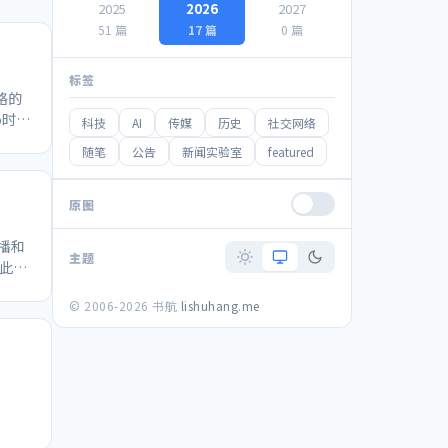
2025
2026
2027
51 篇
17 篇
0 篇
标签
格的
o时，
科技
AI
传媒
历史
社交网络
力，尽
随笔
公告
新闻实验室
featured
示词难
，可
大学数
原图
了让我
跟实际
转播和
主题
只用
此强
进行事
赛的球
© 2006-2026 书航
lishuhang.me
求证直
空气
的语言
席不
的奇
低还要
的
。 不
家利用
拉、
时紧
也要
眼看清
大全民