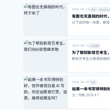
级赞助商每家4年约花费6
首次引入“主办城市支持
#AI
#featur
2026-04-23
特PIF（公共投资基金）、
有图也无真相的时代
DoorDash、万豪等
局，直接注入北美市场的
以下说的每一张图，都是 G
2025世俱杯合作伙伴
时，因为程序调整等问题
Predictstree
允许用户对现实世界的事
#传媒
2026-04-21
和美国23个州的博彩牌
了一个全新的商业盘，号
为了帮到影视艺考生，
大巨头是Polymark
解答艺考生与普通家庭的
时候的提词器操作员，都
不得不吐出所有收益。 
超56.9亿美元押注。
阿根廷队长梅西的最后一
#AI
20亿美元。世界杯开赛当
2026-04-07
测市场用户”正使本届世界杯
如果一本书写得特别好
并不是国际足联的赞助商。在
文 / 书航 2026.4.7
在交易公开前几天，才刚
外。该平台尚未如头部平
框架。媒体调查指出，该