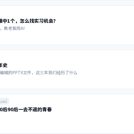
“障眼法”，真正的挂谷集是切分了无限次、内部实体面积被彻底掏空只
要环节，就是售卖所谓的冠军戒指。凭借官方认证和颁发证书。冠军戒指
 如果无穷极限都成立，为什么面积趋近于零还需要证明？ 因为人类的直
荣耀，分享给那些愿意掏钱购买的人。当然分享荣耀的代价不菲，7月16
用严密的数学逻辑去证明那些因凑齐所有方向而产生的微小缝隙，在无限
026枚限量戒指中面向球迷发售的1996枚每枚15万美元，理论上销售额约3
历难中1个，怎么找实习机会？
维度坍塌。...
史首创。 通过梳理，我们可以发现，从赞助商政策、门票销售、电视转播
026年美加墨世界杯的商业运作能力可以说超越了此前任何一届世界杯。 
，教老板用AI
周期收入有望突破150亿美元，较上周期增长超70%。其中光本届世界杯，收
合700亿人民币，相当于22冬奥会的4.6倍）。 1984年洛杉矶奥运会的商
美国也有NBA、MLB、NFL等赛事的成功商业化经验，这个“全民玩咖
值最大化的“点石成金”的能力。 当今国内村超、省超兴起，在全民健身
复兴的希望。此时如何借鉴世界杯经验，充分营销和开发国内赛事IP，是
年史
：美国化、中东化和“赌盘”化 国际足联2023-26周期的收入预算从11
较上周期增长超70%。决赛前夜，因凡蒂诺向211个会员协会代表宣布，本
编辑的PPTX文件，这三年我们经历了什么
 其中，本届世界杯所在的2026财年收入预算约89.11亿美元，而福布斯按
可达101.84亿美元（含转播权39亿、票务/款待超30亿、赞助28亿、IP
2022卡塔尔世界杯周期总收入为75.7亿美元。 下面首先从这里面的赞助商
6个全球赞助席位，今年3月下旬售罄，创单届体育赛事赞助收入纪录。赞助
ured
品宣传营销，这种特许权益给国际足联带来的总收入，从俄罗斯世界杯的16
0后90后一去不返的青春
亿美元。 FIFA合作伙伴（最高级）为：维萨信用卡、阿迪达斯、卡塔尔航
、可口可乐、中国的联想电脑、以及ADI Predictstreet。每家合作
沙特阿美、阿迪、可口可乐的签约价更高达约4亿美元。 FIFA世界杯赞助
国银行、乐事、海信、麦当劳、蒙牛、联合利华、威瑞森、美国航空等。