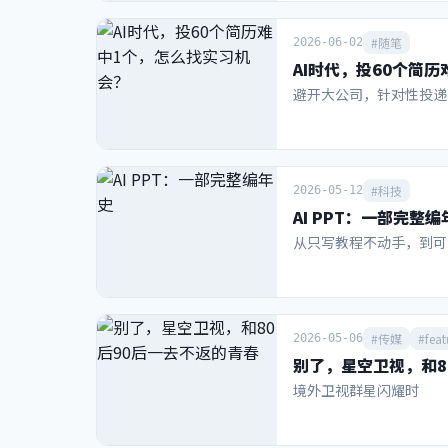
通道而仅切分了有限次的
赛事——NBA的一个重
条骨架的“幽灵海绵”。
征性地把大力神杯的金色
#随笔
2026-06-02
理无限时极易出错，必须
FIFA冠军戒指官宣，2
AI时代，投60个简
叠后确实能够归零且不引起
元，这种创收手段也是历
衍生这几个领域评价，2
避开大公司，针对性投递
联曾披露，2023-26
高达101.84亿美元（约
救了奥运这场赛事；同时
国具备一种将赛事IP价
#科技
2026-05-12
中，蕴含着中国足球未来
AI PPT：一部完整编
值得思考的命题。 赞助商
元修订至130亿美元，
从只写教程不动手，到可
入有望突破150亿美元。
表现估算的本届世界杯收入
4.84亿）。作为对比，
始看。 本届世界杯有1
#传媒
#feat
2026-05-06
以使用世界杯名义进行产
别了，星空卫视，和8
亿美元暴增到今年的28
特阿美、韩国现代/起亚汽车
境外卫视群星闪耀时
4年周期约支付2亿美元，
（第二级）包括百威、美