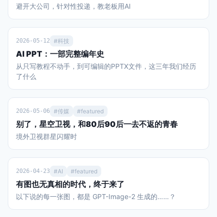
避开大公司，针对性投递，教老板用AI
秀”，麦当娜、夏奇拉、防弹少年团BTS、贾斯汀·比伯同台参
旋转360度，扫过面积可无限趋近于零的奇观。而王虹教授利
与。主办方之一的美国宁可让中场休息时间超出赛事规定，也
用“代数剪刀”证明了线段在高维空间中无法无限重叠，守住了
要模仿“超级碗”增加中场秀环节，以此创造门票和电视直播卖
这个幽灵几何体的“维度骨架”。 怎么画才能让针的身子不离开
点。 这届世界杯也借鉴了美国另一大全民赛事——NBA的一
桌面，并把面积压到更小？有没有直观展示？ 数学家利用类似
2026-05-12
#科技
个重要环节，就是售卖所谓的冠军戒指。凭借官方认证和颁发
“打三把方向让车掉头”的方法，以及将形状切碎、重叠的滑行
AI PPT：一部完整编年史
证书。冠军戒指可以象征性地把大力神杯的金色荣耀，分享给
通道，让针在做极小转动的同时紧贴桌面完成360度旋转。
从只写教程不动手，到可编辑的PPTX文件，这三年我们经历
那些愿意掏钱购买的人。当然分享荣耀的代价不菲，7月16日
（视频） 视频里展示的是已知面积最小的挂谷集吗？ 视频只
了什么
FIFA冠军戒指官宣，2026枚限量戒指中面向球迷发售的1996
是为了让肉眼看清通道而仅切分了有限次的“障眼法”，真正的
枚每枚15万美元，理论上销售额约3亿美元，这种创收手段也
挂谷集是切分了无限次、内部实体面积被彻底掏空只剩线条骨
是历史首创。 通过梳理，我们可以发现，从赞助商政策、门票
架的“幽灵海绵”。 如果无穷极限都成立，为什么面积趋近于零
销售、电视转播、IP衍生这几个领域评价，2026年美加墨世
还需要证明？ 因为人类的直觉在处理无限时极易出错，必须用
2026-05-06
#传媒
#featured
界杯的商业运作能力可以说超越了此前任何一届世界杯。 国际
严密的数学逻辑去证明那些因凑齐所有方向而产生的微小缝
别了，星空卫视，和80后90后一去不返的青春
足联曾披露，2023-26周期收入有望突破150亿美元，较上周
隙，在无限次折叠后确实能够归零且不引起维度坍塌。...
境外卫视群星闪耀时
期增长超70%。其中光本届世界杯，收入就高达101.84亿美元
（约合700亿人民币，相当于22冬奥会的4.6倍）。 1984年洛
杉矶奥运会的商业化拯救了奥运这场赛事；同时美国也有
NBA、MLB、NFL等赛事的成功商业化经验，这个“全民玩咖”
2026-04-23
#AI
#featured
的大国具备一种将赛事IP价值最大化的“点石成金”的能力。 当
有图也无真相的时代，终于来了
今国内村超、省超兴起，在全民健身的热潮中，蕴含着中国足
以下说的每一张图，都是 GPT-Image-2 生成的……？
球未来复兴的希望。此时如何借鉴世界杯经验，充分营销和开
发国内赛事IP，是一个值得思考的命题。 赞助商：美国化、中