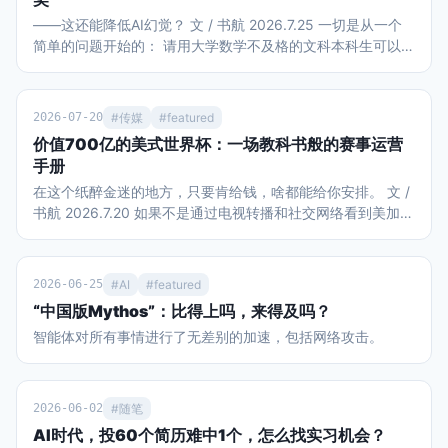
——这还能降低AI幻觉？ 文 / 书航 2026.7.25 一切是从一个
简单的问题开始的： 请用大学数学不及格的文科本科生可以理
解的语言解释挂谷猜想和王虹的主要工作。 在面对“美国豆包”
Gemini 3.1 Pro时，社长已知该模型的能力和局限： 对网页搜
索的整合能力强 有够用的上下文长度和“大海捞针”能力，尽管
2026-07-20
#传媒
#featured
不是最好的 本质上还是概率机器，不可能懂自己在说什么 最
价值700亿的美式世界杯：一场教科书般的赛事运营
大的缺点还是会迎合说话人，且提示词难以根源破解 然后我跟
手册
Gemini聊了一个小时，最终得出的结论居然包括：王虹教授研
在这个纸醉金迷的地方，只要肯给钱，啥都能给你安排。 文 /
究的数学问题，可能会在实际应用后提升大语言模型和图片生
书航 2026.7.20 如果不是通过电视转播和社交网络看到美加墨
成等扩散模型的防幻觉能力。 ……？？ 我开始怀疑我大学数学
世界杯的现场，作为一个中国人，我们真的很难想象这场全球
不及格是因为教材和老师教的不好，而Gemini如果没有幻觉可
性赛事能引爆如此强烈的消费狂热，也难怪国际足联对主办方
能是个非常好的教材，至少达到了让我看起来像是懂了的目
美国的“配合度”如此之高。 首先不得不提的是现场观赛的球迷
的。 由于我没有任何数学家人脉，因此本文可能只有发出来以
2026-06-25
#AI
#featured
热情。在决赛当天，比赛现场还笼罩着从加拿大传过来的山火
后才知道到底跟实际有多离谱，但即使“满纸荒唐言”，相信本
“中国版Mythos”：比得上吗，来得及吗？
雾霾，美国多个城市是这一天全球空气质量最差的城市。即便
文依然能作为一个参考案例，看看没有教育资源的人，只用大
智能体对所有事情进行了无差别的加速，包括网络攻击。
如此，纽约/新泽西大都会人寿体育场还是被8万个球迷填得满
众接触到的AI做教学辅助的实际效果。 声明： 作者不具备凭
满当当。观众席不乏阿尔卡拉斯、小威等网坛明星，加上特朗
借自身的知识水平独立对本文说法进行事实核查的能力。 所有
普和因凡蒂诺并肩观赛。决赛前48小时，黄牛票价最低还要
对话为如实转录，包含了作者本人和AI可能的认知错误或幻
9753美元，最高炒到69786美元，国际足联官方转售平台上
觉，不可以未经求证直接取用。 在阅读万字长文之前，首先请
2026-06-02
#随笔
甚至出现挂牌近230万美元的款待套餐。 不只是比赛本身吸引
看Gemini自行整理的脱水版问答： 请用文科生可以理解的语
AI时代，投60个简历难中1个，怎么找实习机会？
关注，中场休息期间，也在世界杯历史上首次举办了“中场
言解释挂谷猜想和王虹的工作。 挂谷猜想探讨了一根针在平面