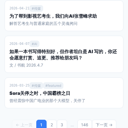
东化和“赌盘”化 国际足联2023-26周期的收入预算从110亿美
元修订至130亿美元，较上周期增长超70%。决赛前夜，因凡
2026-04-21
#传媒
蒂诺向211个会员协会代表宣布，本周期收入有望突破150亿
为了帮到影视艺考生，我们向AI张雪峰求助
美元。 其中，本届世界杯所在的2026财年收入预算约89.11亿
解答艺考生与普通家庭的五个灵魂拷问
美元，而福布斯按实际表现估算的本届世界杯收入可达101.84
亿美元（含转播权39亿、票务/款待超30亿、赞助28亿、IP授
权4.84亿）。作为对比，2022卡塔尔世界杯周期总收入为
2026-04-07
#AI
75.7亿美元。 下面首先从这里面的赞助商收入开始看。 本届
世界杯有16个全球赞助席位，今年3月下旬售罄，创单届体育
如果一本书写得特别好，但作者坦白是 AI 写的，你还
赛事赞助收入纪录。赞助商可以使用世界杯名义进行产品宣传
会愿意打赏、追更、推荐给朋友吗？
营销，这种特许权益给国际足联带来的总收入，从俄罗斯世界
文 / 书航 2026.4.7
杯的16.6亿美元暴增到今年的28亿美元。 FIFA合作伙伴（最
高级）为：维萨信用卡、阿迪达斯、卡塔尔航空、沙特阿美、
韩国现代/起亚汽车、可口可乐、中国的联想电脑、以及ADI
2026-03-25
#传媒
#featured
Predictstreet。每家合作伙伴平均4年周期约支付2亿美元，沙
特阿美、阿迪、可口可乐的签约价更高达约4亿美元。 FIFA世
Sora关停之时，中国霸榜之日
界杯赞助商（第二级）包括百威、美国银行、乐事、海信、麦
曾经震惊中国广电业的那个大模型，关停了
当劳、蒙牛、联合利华、威瑞森、美国航空等。第二级赞助商
每家4年约花费6500-9500万美元。vivo等三家第二级赞助商
本轮退出了赞助。 本届世界杯还首次引入“主办城市支持者”计
划，16个主办城市每个最多可签约10家本地赞助商。区域赞助
← 上一页
1
2
3
…
146
下一页 →