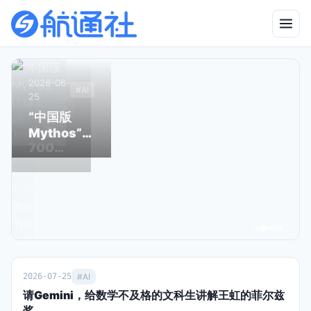
2026-06-
2026-
#
#
#
2026-
2026-
2026-
#AI
#AI
25
04-23
传
传
传
07-20
05-06
03-25
媒
媒
媒
“中国版
有图也无
价值
别了，
Sora关
Mythos”：
真相的时
700亿
星空卫
停之
比得上吗，
代，终于
的美式
视，和
时，中
来得及吗？
来了
世界
80后
国霸榜
杯：一
90后一
之日
场教科
去不返
书般的
的青春
赛事运
营手册
2026-07-25
#AI
请Gemini，给数学不及格的文科生讲解王虹的菲尔兹
奖