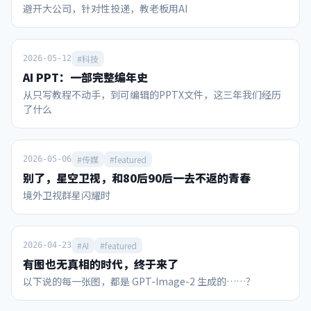
避开大公司，针对性投递，教老板用AI
秀”，麦当娜、夏奇拉、防弹少年团BTS、贾斯汀·比伯同台
根针在平面旋转360度，扫过面积可无限趋近于零的奇观。而
参与。主办方之一的美国宁可让中场休息时间超出赛事规定，
王虹教授利用“代数剪刀”证明了线段在高维空间中无法无限
也要模仿“超级碗”增加中场秀环节，以此创造门票和电视直
重叠，守住了这个幽灵几何体的“维度骨架”。 怎么画才能让
播卖点。 这届世界杯也借鉴了美国另一大全民赛事——NBA的
针的身子不离开桌面，并把面积压到更小？有没有直观展示？
#科技
2026-05-12
一个重要环节，就是售卖所谓的冠军戒指。凭借官方认证和颁
数学家利用类似“打三把方向让车掉头”的方法，以及将形状
AI PPT：一部完整编年史
发证书。冠军戒指可以象征性地把大力神杯的金色荣耀，分享
切碎、重叠的滑行通道，让针在做极小转动的同时紧贴桌面完
从只写教程不动手，到可编辑的PPTX文件，这三年我们经历
给那些愿意掏钱购买的人。当然分享荣耀的代价不菲，7月16
成360度旋转。（视频） 视频里展示的是已知面积最小的挂谷
了什么
日FIFA冠军戒指官宣，2026枚限量戒指中面向球迷发售的
集吗？ 视频只是为了让肉眼看清通道而仅切分了有限次的“障
1996枚每枚15万美元，理论上销售额约3亿美元，这种创收手
眼法”，真正的挂谷集是切分了无限次、内部实体面积被彻底
段也是历史首创。 通过梳理，我们可以发现，从赞助商政策、
掏空只剩线条骨架的“幽灵海绵”。 如果无穷极限都成立，为
门票销售、电视转播、IP衍生这几个领域评价，2026年美加墨
什么面积趋近于零还需要证明？ 因为人类的直觉在处理无限时
#传媒
#featured
2026-05-06
世界杯的商业运作能力可以说超越了此前任何一届世界杯。 国
极易出错，必须用严密的数学逻辑去证明那些因凑齐所有方向
别了，星空卫视，和80后90后一去不返的青春
际足联曾披露，2023-26周期收入有望突破150亿美元，较上
而产生的微小缝隙，在无限次折叠后确实能够归零且不引起维
境外卫视群星闪耀时
周期增长超70%。其中光本届世界杯，收入就高达101.84亿美
度坍塌。...
元（约合700亿人民币，相当于22冬奥会的4.6倍）。 1984年
洛杉矶奥运会的商业化拯救了奥运这场赛事；同时美国也有
NBA、MLB、NFL等赛事的成功商业化经验，这个“全民玩
#AI
#featured
2026-04-23
咖”的大国具备一种将赛事IP价值最大化的“点石成金”的能
有图也无真相的时代，终于来了
力。 当今国内村超、省超兴起，在全民健身的热潮中，蕴含着
以下说的每一张图，都是 GPT-Image-2 生成的……？
中国足球未来复兴的希望。此时如何借鉴世界杯经验，充分营
销和开发国内赛事IP，是一个值得思考的命题。 赞助商：美国