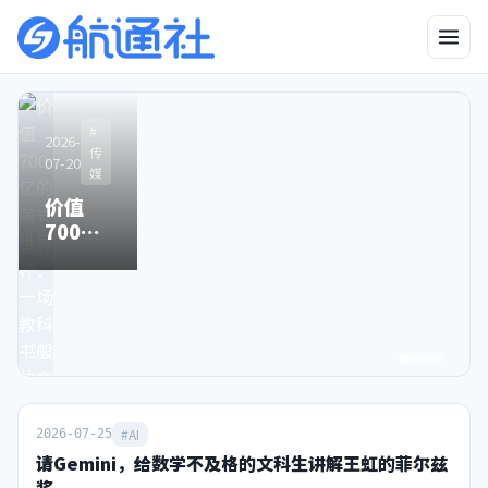
2026-
2026-06-25
#
#
#
#AI
2026-
2026-
2026-
#AI
04-23
传
传
传
“中国版
07-20
05-06
03-25
媒
媒
媒
有图也
Mythos”：
价值
别了，
Sora关
无真相
比得上吗，
700亿
星空卫
停之
的时
来得及吗？
的美式
视，和
时，中
代，终
世界
80后
国霸榜
于来了
杯：一
90后一
之日
场教科
去不返
书般的
的青春
赛事运
营手册
#AI
2026-07-25
请Gemini，给数学不及格的文科生讲解王虹的菲尔兹
奖