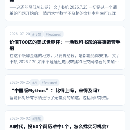
——这还能降低AI幻觉？ 文 / 书航 2026.7.25 一切是从一个简
单的问题开始的： 请用大学数学不及格的文科本科生可以理解
的语言解释挂谷猜想和王虹的主要工作。 在面对“美国豆包”
Gemini 3.1 Pro时，社长已知该模型的能力和局限： 对网页搜
索的整合能力强 有够用的上下文长度和“大海捞针”能力，尽
#传媒
#featured
2026-07-20
管不是最好的 本质上还是概率机器，不可能懂自己在说什么
价值700亿的美式世界杯：一场教科书般的赛事运营手
最大的缺点还是会迎合说话人，且提示词难以根源破解 然后我
册
跟Gemini聊了一个小时，最终得出的结论居然包括：王虹教
在这个纸醉金迷的地方，只要肯给钱，啥都能给你安排。 文 /
授研究的数学问题，可能会在实际应用后提升大语言模型和图
书航 2026.7.20 如果不是通过电视转播和社交网络看到美加墨
片生成等扩散模型的防幻觉能力。 ……？？ 我开始怀疑我大
世界杯的现场，作为一个中国人，我们真的很难想象这场全球
学数学不及格是因为教材和老师教的不好，而Gemini如果没
性赛事能引爆如此强烈的消费狂热，也难怪国际足联对主办方
有幻觉可能是个非常好的教材，至少达到了让我看起来像是懂
美国的“配合度”如此之高。 首先不得不提的是现场观赛的球
了的目的。 由于我没有任何数学家人脉，因此本文可能只有发
#AI
#featured
2026-06-25
迷热情。在决赛当天，比赛现场还笼罩着从加拿大传过来的山
出来以后才知道到底跟实际有多离谱，但即使“满纸荒唐
“中国版Mythos”：比得上吗，来得及吗？
火雾霾，美国多个城市是这一天全球空气质量最差的城市。即
言”，相信本文依然能作为一个参考案例，看看没有教育资源
智能体对所有事情进行了无差别的加速，包括网络攻击。
便如此，纽约/新泽西大都会人寿体育场还是被8万个球迷填得
的人，只用大众接触到的AI做教学辅助的实际效果。 声明：
满满当当。观众席不乏阿尔卡拉斯、小威等网坛明星，加上特
作者不具备凭借自身的知识水平独立对本文说法进行事实核查
朗普和因凡蒂诺并肩观赛。决赛前48小时，黄牛票价最低还要
的能力。 所有对话为如实转录，包含了作者本人和AI可能的认
9753美元，最高炒到69786美元，国际足联官方转售平台上甚
知错误或幻觉，不可以未经求证直接取用。 在阅读万字长文之
#随笔
2026-06-02
至出现挂牌近230万美元的款待套餐。 不只是比赛本身吸引关
前，首先请看Gemini自行整理的脱水版问答： 请用文科生可
AI时代，投60个简历难中1个，怎么找实习机会？
注，中场休息期间，也在世界杯历史上首次举办了“中场
以理解的语言解释挂谷猜想和王虹的工作。 挂谷猜想探讨了一