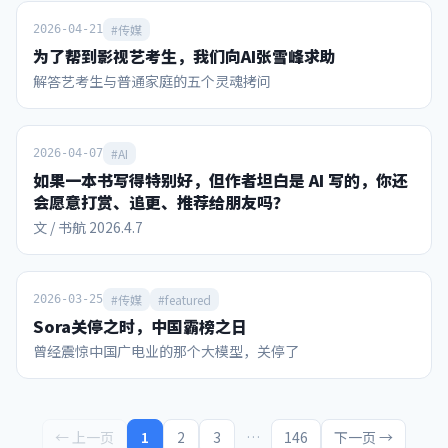
化、中东化和“赌盘”化 国际足联2023-26周期的收入预算从
110亿美元修订至130亿美元，较上周期增长超70%。决赛前
#传媒
2026-04-21
夜，因凡蒂诺向211个会员协会代表宣布，本周期收入有望突
为了帮到影视艺考生，我们向AI张雪峰求助
破150亿美元。 其中，本届世界杯所在的2026财年收入预算约
解答艺考生与普通家庭的五个灵魂拷问
89.11亿美元，而福布斯按实际表现估算的本届世界杯收入可
达101.84亿美元（含转播权39亿、票务/款待超30亿、赞助28
亿、IP授权4.84亿）。作为对比，2022卡塔尔世界杯周期总收
#AI
入为75.7亿美元。 下面首先从这里面的赞助商收入开始看。
2026-04-07
本届世界杯有16个全球赞助席位，今年3月下旬售罄，创单届
如果一本书写得特别好，但作者坦白是 AI 写的，你还
体育赛事赞助收入纪录。赞助商可以使用世界杯名义进行产品
会愿意打赏、追更、推荐给朋友吗？
宣传营销，这种特许权益给国际足联带来的总收入，从俄罗斯
文 / 书航 2026.4.7
世界杯的16.6亿美元暴增到今年的28亿美元。 FIFA合作伙伴
（最高级）为：维萨信用卡、阿迪达斯、卡塔尔航空、沙特阿
美、韩国现代/起亚汽车、可口可乐、中国的联想电脑、以及
#传媒
#featured
2026-03-25
ADI Predictstreet。每家合作伙伴平均4年周期约支付2亿美
元，沙特阿美、阿迪、可口可乐的签约价更高达约4亿美元。
Sora关停之时，中国霸榜之日
FIFA世界杯赞助商（第二级）包括百威、美国银行、乐事、海
曾经震惊中国广电业的那个大模型，关停了
信、麦当劳、蒙牛、联合利华、威瑞森、美国航空等。第二级
赞助商每家4年约花费6500-9500万美元。vivo等三家第二级
赞助商本轮退出了赞助。 本届世界杯还首次引入“主办城市支
持者”计划，16个主办城市每个最多可签约10家本地赞助商。
← 上一页
1
2
3
…
146
下一页 →